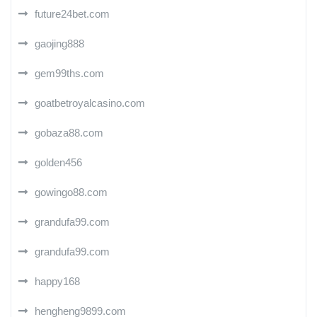
future24bet.com
gaojing888
gem99ths.com
goatbetroyalcasino.com
gobaza88.com
golden456
gowingo88.com
grandufa99.com
grandufa99.com
happy168
hengheng9899.com