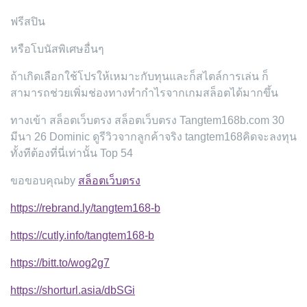
ฟรีสปิน
หรือโบนัสพิเศษอื่นๆ
ถ้าเกิดเลือกใช้โปรให้เหมาะกับทุนและก็สไตล์การเล่น ก็
สามารถช่วยเพิ่มช่องทางทำกำไรจากเกมสล็อตได้มากขึ้น
ทางเข้า สล็อตเว็บตรง สล็อตเว็บตรง Tangtem168b.com 30
มีนา 26 Dominic ดูรีวิวจากลูกค้าจริง tangtem168คิดจะลงทุน
ทั้งทีต้องที่นี่เท่านั้น Top 54
ขอขอบคุณby
สล็อตเว็บตรง
https://rebrand.ly/tangtem168-b
https://cutly.info/tangtem168-b
https://bitt.to/wog2g7
https://shorturl.asia/dbSGi