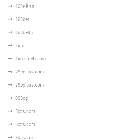
168สล็อต
188bet
188betth
1xbet
1xgameth.com
789pluss.com
789pluss.com
888pg
8lots.com
8lots.com
8lots.me