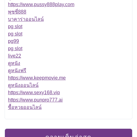
https://www.pussy888play.com
พุซซี่888
บาคาร่าออนไลน์
pg slot
pg slot
pg99
pg slot
live22
ดูหนัง
ดูหนังฟรี
https://www.keepmovie.me
ดูหนังออนไลน์
https://www.sexy168.vip
https://www.punpro777.ai
ซื้อหวยออนไลน์
ความเห็นล่าสุด