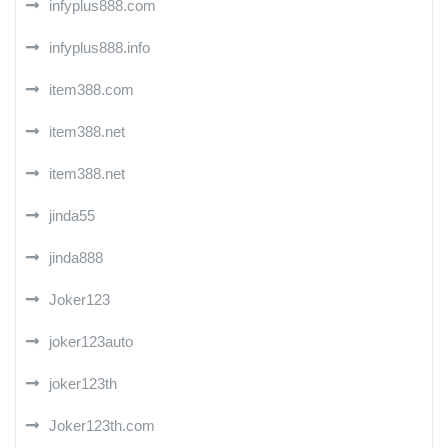
infyplus888.com
infyplus888.info
item388.com
item388.net
item388.net
jinda55
jinda888
Joker123
joker123auto
joker123th
Joker123th.com