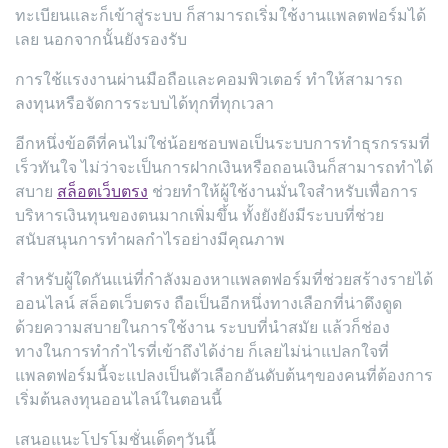
ทะเบียนและก็เข้าสู่ระบบ ก็สามารถเริ่มใช้งานแพลตฟอร์มได้
เลย นอกจากนั้นยังรองรับ
การใช้แรงงานผ่านมือถือและคอมพิวเตอร์ ทำให้สามารถ
ลงทุนหรือจัดการระบบได้ทุกที่ทุกเวลา
อีกหนึ่งข้อดีที่คนไม่ใช่น้อยชอบพอเป็นระบบการทำธุรกรรมที่
เร็วทันใจ ไม่ว่าจะเป็นการฝากเงินหรือถอนเงินก็สามารถทำได้
สบาย
สล็อตเว็บตรง
ช่วยทำให้ผู้ใช้งานมั่นใจสำหรับเพื่อการ
บริหารเงินทุนของตนมากเพิ่มขึ้น ทั้งยังยังมีระบบที่ช่วย
สนับสนุนการทำผลกำไรอย่างมีคุณภาพ
สำหรับผู้ใดกันแน่ที่กำลังมองหาแพลตฟอร์มที่ช่วยสร้างรายได้
ออนไลน์ สล็อตเว็บตรง ถือเป็นอีกหนึ่งทางเลือกที่น่าดึงดูด
ด้วยความสบายในการใช้งาน ระบบที่นำสมัย แล้วก็ช่อง
ทางในการทำกำไรที่เข้าถึงได้ง่าย ก็เลยไม่น่าแปลกใจที่
แพลตฟอร์มนี้จะแปลงเป็นตัวเลือกอันดับต้นๆของคนที่ต้องการ
เริ่มต้นลงทุนออนไลน์ในตอนนี้
เสนอแนะโปรโมชั่นเด็ดๆวันนี้