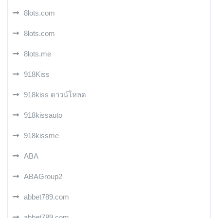
8lots.com
8lots.com
8lots.me
918Kiss
918kiss ดาวน์โหลด
918kissauto
918kissme
ABA
ABAGroup2
abbet789.com
abbet789.com