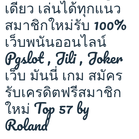
เดียว เล่นได้ทุกแนว
สมาชิกใหม่รับ 100%
เว็บพนันออนไลน์
Pgslot , Jili , Joker
เว็บ มันนี่ เกม สมัคร
รับเครดิตฟรีสมาชิก
ใหม่ Top 57 by
Roland