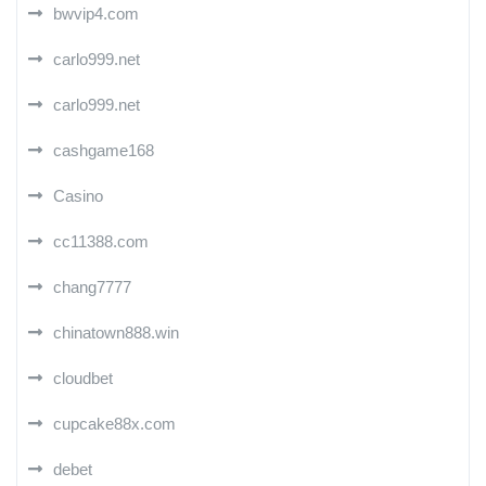
bwvip4.com
carlo999.net
carlo999.net
cashgame168
Casino
cc11388.com
chang7777
chinatown888.win
cloudbet
cupcake88x.com
debet