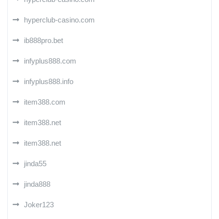
hyperclub-casino.com
ib888pro.bet
infyplus888.com
infyplus888.info
item388.com
item388.net
item388.net
jinda55
jinda888
Joker123