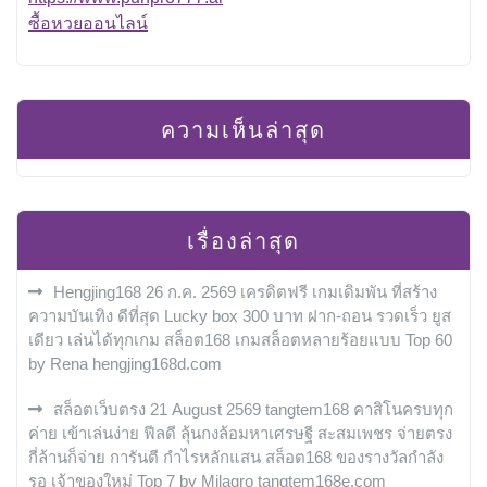
ซื้อหวยออนไลน์
ความเห็นล่าสุด
เรื่องล่าสุด
Hengjing168 26 ก.ค. 2569 เครดิตฟรี เกมเดิมพัน ที่สร้าง
ความบันเทิง ดีที่สุด Lucky box 300 บาท ฝาก-ถอน รวดเร็ว ยูส
เดียว เล่นได้ทุกเกม สล็อต168 เกมสล็อตหลายร้อยแบบ Top 60
by Rena hengjing168d.com
สล็อตเว็บตรง 21 August 2569 tangtem168 คาสิโนครบทุก
ค่าย เข้าเล่นง่าย ฟีลดี ลุ้นกงล้อมหาเศรษฐี สะสมเพชร จ่ายตรง
กี่ล้านก็จ่าย การันตี กำไรหลักแสน สล็อต168 ของรางวัลกำลัง
รอ เจ้าของใหม่ Top 7 by Milagro tangtem168e.com