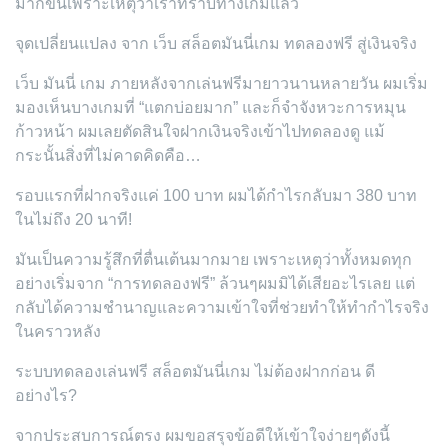
มากขึ้นเพราะเหตุว่าเราทราบทางเกมแล้ว
จุดเปลี่ยนแปลง จาก เว็บ สล็อตมันนี่เกม ทดลองฟรี สู่เงินจริง
เว็บ มันนี่ เกม ภายหลังจากเล่นฟรีมายาวนานหลายวัน ผมเริ่ม
มองเห็นบางเกมที่ “แตกบ่อยมาก” และก็จำจังหวะการหมุน
ก้าวหน้า ผมเลยตัดสินใจฝากเงินจริงเข้าไปทดลองดู แม้
กระนั้นสิ่งที่ไม่คาดคิดคือ…
รอบแรกที่ฝากจริงแค่ 100 บาท ผมได้กำไรกลับมา 380 บาท
ในไม่ถึง 20 นาที!
มันเป็นความรู้สึกที่ตื่นเต้นมากมาย เพราะเหตุว่าทั้งหมดทุก
อย่างเริ่มจาก “การทดลองฟรี” ล้วนๆผมมิได้เสียอะไรเลย แต่
กลับได้ความชำนาญและความเข้าใจที่ช่วยทำให้ทำกำไรจริง
ในคราวหลัง
ระบบทดลองเล่นฟรี สล็อตมันนี่เกม ไม่ต้องฝากก่อน ดี
อย่างไร?
จากประสบการณ์ตรง ผมขอสรุจข้อดีให้เข้าใจง่ายๆดังนี้