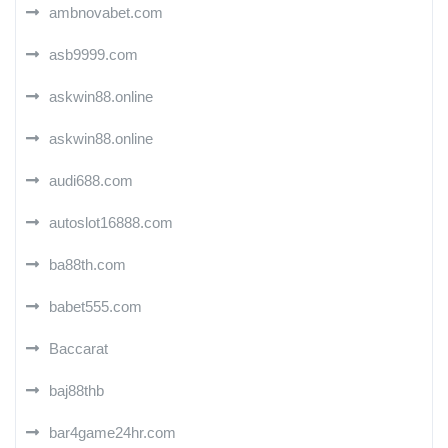
ambnovabet.com
asb9999.com
askwin88.online
askwin88.online
audi688.com
autoslot16888.com
ba88th.com
babet555.com
Baccarat
baj88thb
bar4game24hr.com