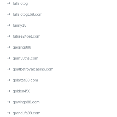
fullslotpg
fullslotpg168.com
funny18
future24bet.com
gaojing888
gem99ths.com
goatbetroyalcasino.com
gobaza88.com
golden456
gowingo88.com
grandufa99.com