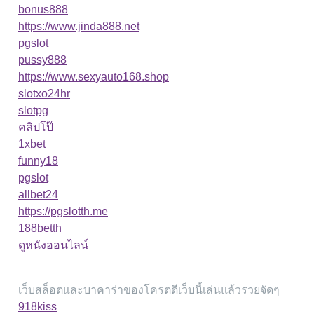
bonus888
https://www.jinda888.net
pgslot
pussy888
https://www.sexyauto168.shop
slotxo24hr
slotpg
คลิปโป๊
1xbet
funny18
pgslot
allbet24
https://pgslotth.me
188betth
ดูหนังออนไลน์
เว็บสล็อตและบาคาร่าของโครตดีเว็บนี้เล่นแล้วรวยจัดๆ
918kiss