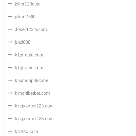
joker123auto
joker123th
Joker123th.com
juad888
k1gt-auto.com
k1gt-auto.com
khumsup888.me
kimchibetbet.com
kingxxxbet123.com
kingxxxbet123.com
ktv4sd.com