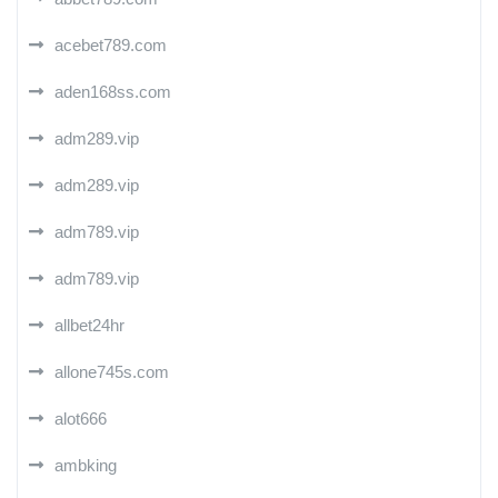
acebet789.com
aden168ss.com
adm289.vip
adm289.vip
adm789.vip
adm789.vip
allbet24hr
allone745s.com
alot666
ambking