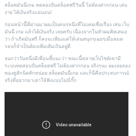
สล็อตมันนี่เกม ทดลองปั่นสล็อตฟรีวันนี้ ไม่ต้องฝากก่อน เล่น
ง่าย ได้เงินจริงแน่นอน!
ก่อนหน้านี้ที่ผ่านมาผมเป็นคนๆหนึ่งที่ไม่เคยเชื่อเรื่อง เล่น เว็บ
มันนี่ เกม แล้วได้เงินจริง เลยครับ เนื่องจากในหัวผมคิดเสมอ
ว่า ถ้าเกิดมันฟรี ก็คงจะเพียงแค่ให้เล่นสนุกๆเฉยๆเมื่อหมด
รอบก็จำเป็นต้องเพิ่มเติมเงินอยู่ดี
จนกว่าวันหนึ่งมีเพื่อนชี้แนะว่า ขณะนี้หลายเว็บไซต์เขามี
ระบบทดสอบปั่นสล็อตฟรี ไม่ต้องฝากก่อน จริงๆนะ ผมเลยลอง
ของดูสักนิดสักหน่อย สล็อตมันนี่เกม และก็นี่คือประสบการณ์
จริงที่อยากมาเล่าให้ฟังแบบไม่มีกั๊ก