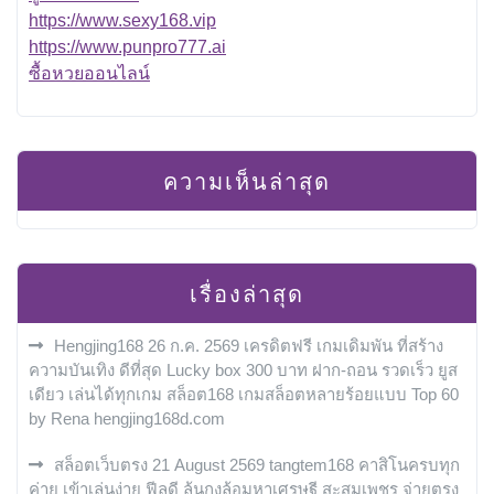
https://www.sexy168.vip
https://www.punpro777.ai
ซื้อหวยออนไลน์
ความเห็นล่าสุด
เรื่องล่าสุด
Hengjing168 26 ก.ค. 2569 เครดิตฟรี เกมเดิมพัน ที่สร้าง
ความบันเทิง ดีที่สุด Lucky box 300 บาท ฝาก-ถอน รวดเร็ว ยูส
เดียว เล่นได้ทุกเกม สล็อต168 เกมสล็อตหลายร้อยแบบ Top 60
by Rena hengjing168d.com
สล็อตเว็บตรง 21 August 2569 tangtem168 คาสิโนครบทุก
ค่าย เข้าเล่นง่าย ฟีลดี ลุ้นกงล้อมหาเศรษฐี สะสมเพชร จ่ายตรง