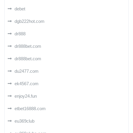
debet
dgb222hot.com
dr888
dr888bet.com
dr888bet.com
du2477.com
ek4567.com
enjoy24.fun
etbet16888.com
eu369club