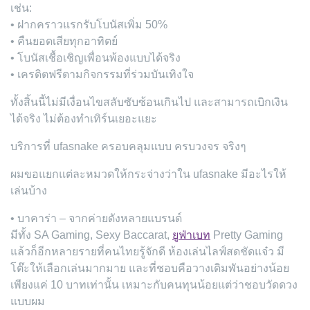
เช่น:
• ฝากคราวแรกรับโบนัสเพิ่ม 50%
• คืนยอดเสียทุกอาทิตย์
• โบนัสเชื้อเชิญเพื่อนพ้องแบบได้จริง
• เครดิตฟรีตามกิจกรรมที่ร่วมบันเทิงใจ
ทั้งสิ้นนี้ไม่มีเงื่อนไขสลับซับซ้อนเกินไป และสามารถเบิกเงิน
ได้จริง ไม่ต้องทำเทิร์นเยอะแยะ
บริการที่ ufasnake ครอบคลุมแบบ ครบวงจร จริงๆ
ผมขอแยกแต่ละหมวดให้กระจ่างว่าใน ufasnake มีอะไรให้
เล่นบ้าง
• บาคาร่า – จากค่ายดังหลายแบรนด์
มีทั้ง SA Gaming, Sexy Baccarat,
ยูฟ่าเบท
Pretty Gaming
แล้วก็อีกหลายรายที่คนไทยรู้จักดี ห้องเล่นไลฟ์สดชัดแจ๋ว มี
โต๊ะให้เลือกเล่นมากมาย และที่ชอบคือวางเดิมพันอย่างน้อย
เพียงแค่ 10 บาทเท่านั้น เหมาะกับคนทุนน้อยแต่ว่าชอบวัดดวง
แบบผม