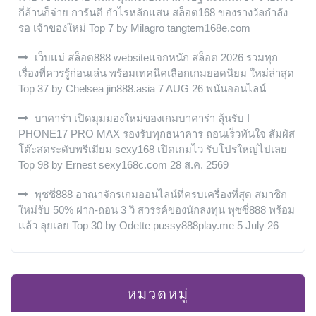
กี่ล้านก็จ่าย การันตี กำไรหลักแสน สล็อต168 ของรางวัลกำลัง
รอ เจ้าของใหม่ Top 7 by Milagro tangtem168e.com
เว็บแม่ สล็อต888 websiteแจกหนัก สล็อต 2026 รวมทุก
เรื่องที่ควรรู้ก่อนเล่น พร้อมเทคนิคเลือกเกมยอดนิยม ใหม่ล่าสุด
Top 37 by Chelsea jin888.asia 7 AUG 26 พนันออนไลน์
บาคาร่า เปิดมุมมองใหม่ของเกมบาคาร่า ลุ้นรับ I
PHONE17 PRO MAX รองรับทุกธนาคาร ถอนเร็วทันใจ สัมผัส
โต๊ะสดระดับพรีเมียม sexy168 เปิดเกมไว รับโปรใหญ่ไปเลย
Top 98 by Ernest sexy168c.com 28 ส.ค. 2569
พุซซี่888 อาณาจักรเกมออนไลน์ที่ครบเครื่องที่สุด สมาชิก
ใหม่รับ 50% ฝาก-ถอน 3 วิ สวรรค์ของนักลงทุน พุซซี่888 พร้อม
แล้ว ลุยเลย Top 30 by Odette pussy888play.me 5 July 26
หมวดหมู่