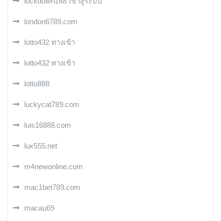
lockdown168 เข้าสู่ระบบ
london6789.com
lotto432 ทางเข้า
lotto432 ทางเข้า
lotto888
luckycat789.com
luis16888.com
lux555.net
m4newonline.com
mac1bet789.com
macau69