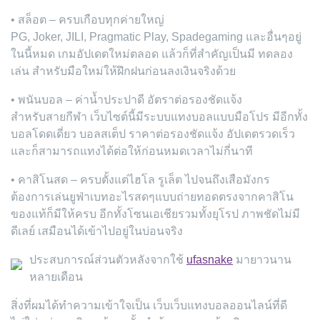
• สล็อต – ครบเกือบทุกค่ายใหญ่
PG, Joker, JILI, Pragmatic Play, Spadegaming และอื่นๆอยู่
ในนี้หมด เกมอัปเดตใหม่ตลอด แล้วก็ที่สำคัญเป็นมี ทดลอง
เล่น สำหรับมือใหม่ให้ฝึกฝนก่อนลงเงินจริงด้วย
• พนันบอล – ค่าน้ำประปาดี อัตราต่อรองชัดแจ้ง
สำหรับสายกีฬา เว็บไซต์นี้มีระบบแทงบอลแบบมือโปร มีอีกทั้ง
บอลโดดเดี่ยว บอลสเต็ป ราคาต่อรองชัดแจ้ง อัปเดตรวดเร็ว
และก็สามารถแทงได้ต่อให้ก่อนหมดเวลาไม่กี่นาที
• คาสิโนสด – ครบตั้งแต่ไฮโล รูเล็ต ไปจนถึงเสือมังกร
ต้องการเล่นยูฟ่าเบทอะไรสดๆแบบถ่ายทอดตรงจากคาสิโน
ของแท้ก็มีให้ครบ อีกทั้งโซนเอเชียรวมทั้งยุโรป ภาพชัดไม่มี
ดีเลย์ เสมือนได้เข้าไปอยู่ในบ่อนจริง
ประสบการณ์ส่วนตัวหลังจากใช้
ufasnake
มายาวนาน
หลายเดือน
สิ่งที่ผมได้ทำความเข้าใจเป็น เว็บเว็บแทงบอลออนไลน์ที่ดี