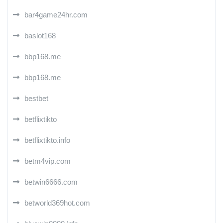
bar4game24hr.com
baslot168
bbp168.me
bbp168.me
bestbet
betflixtikto
betflixtikto.info
betm4vip.com
betwin6666.com
betworld369hot.com