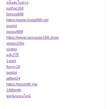
สล็อตเว็บตรง
judhai168
bonus888
https://www.jinda888.net
pgslot
pussy888
https://www.sexyauto168.shop
slotxo24hr
slotpg
คลิปโป๊
1xbet
funny18
pgslot
allbet24
https://pgslotth.me
188betth
ดูหนังออนไลน์