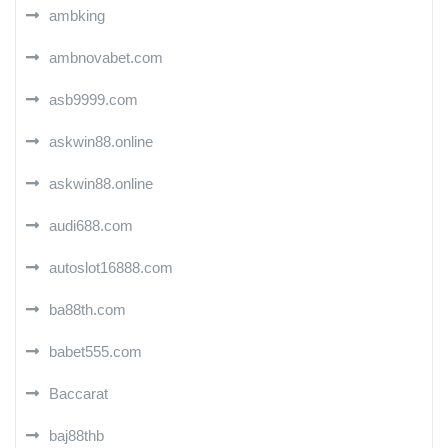
ambking
ambnovabet.com
asb9999.com
askwin88.online
askwin88.online
audi688.com
autoslot16888.com
ba88th.com
babet555.com
Baccarat
baj88thb