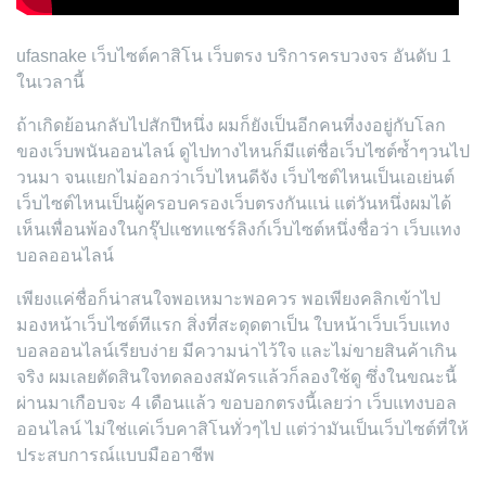
ufasnake เว็บไซต์คาสิโน เว็บตรง บริการครบวงจร อันดับ 1
ในเวลานี้
ถ้าเกิดย้อนกลับไปสักปีหนึ่ง ผมก็ยังเป็นอีกคนที่งงอยู่กับโลก
ของเว็บพนันออนไลน์ ดูไปทางไหนก็มีแต่ชื่อเว็บไซต์ซ้ำๆวนไป
วนมา จนแยกไม่ออกว่าเว็บไหนดีจัง เว็บไซต์ไหนเป็นเอเย่นต์
เว็บไซต์ไหนเป็นผู้ครอบครองเว็บตรงกันแน่ แต่วันหนึ่งผมได้
เห็นเพื่อนพ้องในกรุ๊ปแชทแชร์ลิงก์เว็บไซต์หนึ่งชื่อว่า เว็บแทง
บอลออนไลน์
เพียงแค่ชื่อก็น่าสนใจพอเหมาะพอควร พอเพียงคลิกเข้าไป
มองหน้าเว็บไซต์ทีแรก สิ่งที่สะดุดตาเป็น ใบหน้าเว็บเว็บแทง
บอลออนไลน์เรียบง่าย มีความน่าไว้ใจ และไม่ขายสินค้าเกิน
จริง ผมเลยตัดสินใจทดลองสมัครแล้วก็ลองใช้ดู ซึ่งในขณะนี้
ผ่านมาเกือบจะ 4 เดือนแล้ว ขอบอกตรงนี้เลยว่า เว็บแทงบอล
ออนไลน์ ไม่ใช่แค่เว็บคาสิโนทั่วๆไป แต่ว่ามันเป็นเว็บไซต์ที่ให้
ประสบการณ์แบบมืออาชีพ