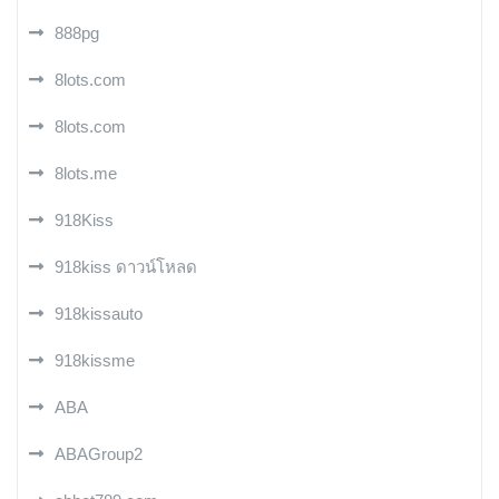
888pg
8lots.com
8lots.com
8lots.me
918Kiss
918kiss ดาวน์โหลด
918kissauto
918kissme
ABA
ABAGroup2