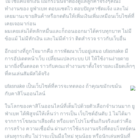
ไม่ใช่แค่แจกเงิน แม้กระนั้นจำต้องดูแลลูกค้าจริงๆคณะ
ทำงานของ ยูฟ่าเบท ตอบแชตไว ตอบปัญหาชัดแจ้ง และไม่
เคยมานะขายสินค้าหรือกดดันให้เพิ่มเงินเพิ่มเหมือนเว็บไซต์ที่
เคยเจอมาก่อน
ผมเคยเล่นได้หลักหมื่นและก็ถอนออกมาได้ครบทุกบาท ไม่มี
ข้อแม้ ไม่มีหักเงิน และไม่มีคำว่า ติดสำรวจ ราวกับเว็บอื่น
อีกอย่างที่ถูกใจมากคือ การพัฒนาเว็บอยู่เสมอ ufasnake มี
การอัปเดตหน้าเว็บ เปลี่ยนแปลงระบบ UI ให้ใช้งานง่ายดาย
มากยิ่งขึ้นตลอด ราวกับคณะทำงานเขาตั้งใจรายละเอียดเล็กๆ
ที่คนเล่นสัมผัสได้จริง
ufasnake เป็นเว็บไซต์ที่ควรจะทดลอง ถ้าคุณขมักเขม้น
กับคาสิโนออนไลน์
ในโลกของคาสิโนออนไลน์ที่เต็มไปด้วยตัวเลือกจำนวนมาก ยู
ฟ่าเบท ได้พิสูจน์ให้เห็นว่า การเป็น เว็บไซต์อันดับ 1 ไม่ได้มา
จากการโฆษณาเสียงดัง หรือแจกโปรโมชั่นเกินจริงแต่ว่าคือ
การสร้าง ความเชื่อมั่น ผ่านการใช้แรงงานจริงที่ตอบโจทย์คน
เล่นทุกระดับ ไม่ว่าจะเป็นมือใหม่ ทุนน้อย หรือนักเล่นพนันที่