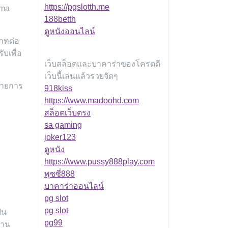
https://pgslotth.me
oma
188betth
ดูหนังออนไลน์
บาทต่อ
บเพื่อ
เว็บสล็อตและบาคาร่าของโครตดี
เว็บนี้เล่นแล้วรวยจัดๆ
ำรายการ
918kiss
https://www.madoohd.com
สล็อตเว็บตรง
sa gaming
joker123
ดูหนัง
https://www.pussy888play.com
พุซซี่888
บาคาร่าออนไลน์
pg slot
pg slot
ฟน
pg99
่าน