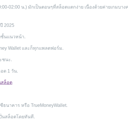
0:00-02:00 น.) มักเป็นตอนๆที่สล็อตแตกง่าย เนื่องด้วยค่ายเกมบางค
ปี 2025
ชั้นแนวหน้า.
oney Wallet และก็ทุกแพลตฟอร์ม.
วะชนะ.
อด 1 วัน.
่นสล็อต
ัญชีธนาคาร หรือ TrueMoneyWallet.
ปั่นสล็อตโดยทันที.