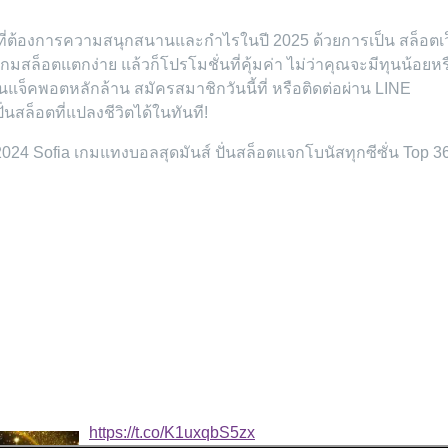
ที่ต้องการความสนุกสนานและกำไรในปี 2025 ด้วยการเป็น สล็อตเ
มสล็อตแตกง่าย แล้วก็โปรโมชั่นที่คุ้มค่า ไม่ว่าคุณจะมีทุนน้อยห
ุ้นแจ็คพอตหลักล้าน สมัครสมาชิกวันนี้ที่ หรือติดต่อผ่าน LINE
่นสล็อตที่แปลงชีวิตได้ในทันที!
24 Sofia เกมแทงบอลสุดมันส์ ปั่นสล็อตแจกโบนัสทุกซีซั่น Top 3
https://t.co/K1uxqbS5zx