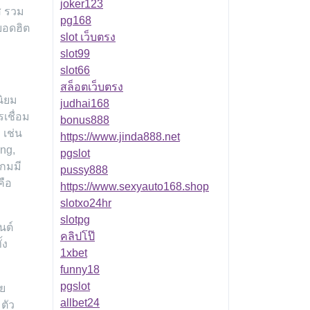
joker123
ส รวม
pg168
ยอดฮิต
slot เว็บตรง
slot99
slot66
สล็อตเว็บตรง
นิยม
judhai168
เชื่อม
bonus888
 เช่น
https://www.jinda888.net
ng,
pgslot
เกมมี
pussy888
คือ
https://www.sexyauto168.shop
slotxo24hr
slotpg
นต์
คลิปโป๊
้ง
1xbet
funny18
pgslot
าย
allbet24
ตัว