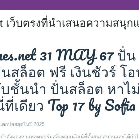
lot เว็บตรงที่นำเสนอความสนุ
ines.net 31 MAY 67 ปั่น
่นสล็อต ฟรี เงินชัวร์ โ
ชั้นนำ ปั่นสล็อต หาไม
ี่ที่เดียว Top 17 by Sofia
สแตกบ่อยสุดในปี 2025
ี่กำลังมองหาแพลตฟอร์มสล็อตออนไลน์ที่ทั้งสนุกสนานและได้กำไ