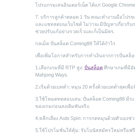
โปรแกรมเล่นอินเตอร์เน็ต ได้แก่ Google Chrome 
7. บริการลูกค้าตลอด 1 วัน คณะทำงานมือโปรข
และแชทสดบนเว็บไซต์ ไม่ว่าจะมีปัญหาเกี่ยวก
ช่วยปรับแก้อย่างรวดเร็วและก็เป็นมิตร.
กลเม็ด ปั่นสล็อต Coming88 ให้ได้กำไร
เพื่อเพิ่มโอกาสสำหรับการทำเงินจากการปั่นสล็อต
1.เลือกเกมที่มี RTP สูง:
ปั่นสล็อต
ศึกษาเกมที่มีอ
Mahjong Ways.
2.เริ่มด้วยเบทต่ำ: หมุน 20 ครั้งด้วยเบทต่ำสุดเพื
3.ใช้โหมดทดสอบเล่น: ปั่นสล็อต Coming88 มีระ
ของเกมก่อนลงเดิมพันจริง.
4.หลีกเลี่ยง Auto Spin: การกดหมุนด้วยตัวเองช
5.ใช้โปรโมชั่นให้คุ้ม: รับโบนัสสมัครใหม่หรือฟรี