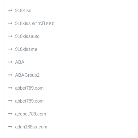
918Kiss
918kiss ดาวน์โหลด
918kissauto
918kissme
ABA
ABAGroup2
abbet789.com
abbet789.com
acebet789.com
aden168ss.com