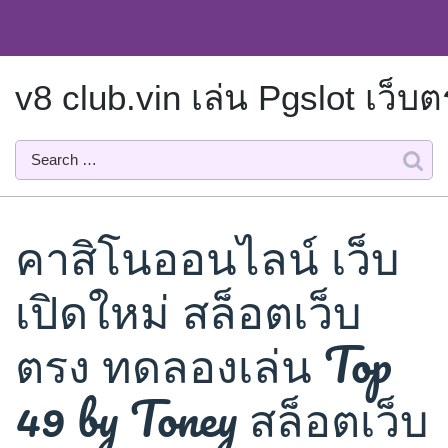
Skip
to
content
v8 club.vin เล่น Pgslot เว
คาสิโนออนไลน์ เว็บ
เปิดใหม่ สล็อตเว็บ
ตรง ทดลองเล่น Top
49 by Toney สล็อตเว็บ