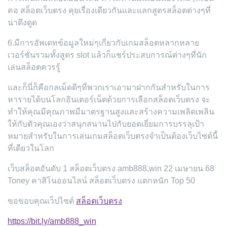
คอ สล็อตเว็บตรง คุยเรื่องเดียวกันและแลกสูตรสล็อตต่างๆที่
น่าดึงดูด
6.มีการอัพเดทข้อมูลใหม่ๆเกี่ยวกับเกมสล็อตหลากหลาย
เวอร์ชั่นรวมทั้งสูตร slot แล้วก็แชร์ประสบการณ์ต่างๆที่นัก
เล่นสล็อตควรรู้
และก็นี่ก็คือกลเม็ดดีๆที่พวกเราเอามาฝากกันสำหรับในการ
หารายได้บนโลกอินเตอร์เน็ตด้วยการเลือกสล็อตเว็บตรง จะ
ทำให้คุณมีคุณภาพมีมาตรฐานสูงและสร้างความเพลิดเพลิน
ให้กับตัวคุณเองว่าสนุกสนานไปกับยอดเยี่ยมการบรรลุเป้า
หมายสำหรับในการเล่นเกมสล็อตเว็บตรงจำเป็นต้องเว็บไซต์นี้
ที่เดียวในโลก
เว็บสล็อตอันดับ 1 สล็อตเว็บตรง amb888.win 22 เมษายน 68
Toney คาสิโนออนไลน์ สล็อตเว็บตรง แตกหนัก Top 50
ขอขอบคุณเว็ปไซต์
สล็อตเว็บตรง
https://bit.ly/amb888_win