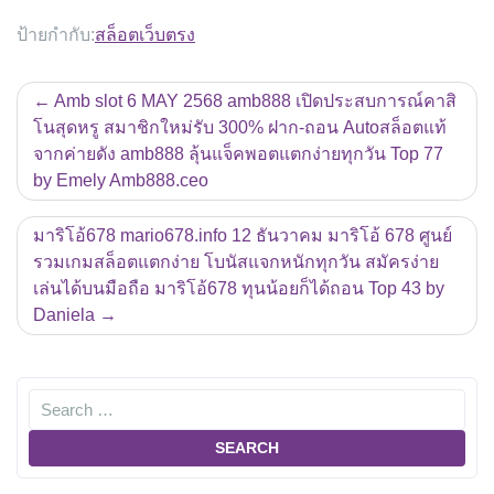
ป้ายกำกับ:
สล็อตเว็บตรง
แนะแนว
Amb slot 6 MAY 2568 amb888 เปิดประสบการณ์คาสิ
เรื่อง
โนสุดหรู สมาชิกใหม่รับ 300% ฝาก-ถอน Autoสล็อตแท้
จากค่ายดัง amb888 ลุ้นแจ็คพอตแตกง่ายทุกวัน Top 77
by Emely Amb888.ceo
มาริโอ้678 mario678.info 12 ธันวาคม มาริโอ้ 678 ศูนย์
รวมเกมสล็อตแตกง่าย โบนัสแจกหนักทุกวัน สมัครง่าย
เล่นได้บนมือถือ มาริโอ้678 ทุนน้อยก็ได้ถอน Top 43 by
Daniela