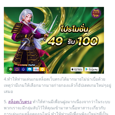
4.ทำให้ท่านเล่นเกมสล็อตเว็บตรงได้มากมายไม่น่าเบื่อด้วย
เหตุว่ามีเกมให้เลือกมากมายก่ายกองแล้วก็อัปเดตเกมใหม่ๆอยู่
เสมอ
5.
สล็อตเว็บตรง
ทำให้ท่านมีเพื่อนฝูงมากเนื่องจากว่าในระบบ
พวกเราจะมีกลุ่มลับไว้ให้คุณเข้ามาหาเนื้อหาสาระเกี่ยวกับ
การเล่นเกมสล็อตออนไลน์ ทำให้ท่านมีเพื่อนพ้องใหม่ๆที่เป็น