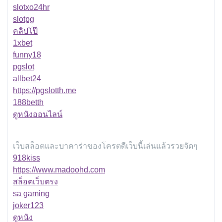
slotxo24hr
slotpg
คลิปโป๊
1xbet
funny18
pgslot
allbet24
https://pgslotth.me
188betth
ดูหนังออนไลน์
เว็บสล็อตและบาคาร่าของโครตดีเว็บนี้เล่นแล้วรวยจัดๆ
918kiss
https://www.madoohd.com
สล็อตเว็บตรง
sa gaming
joker123
ดูหนัง