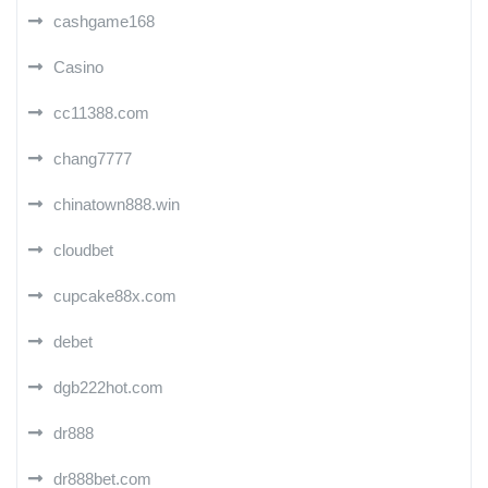
cashgame168
Casino
cc11388.com
chang7777
chinatown888.win
cloudbet
cupcake88x.com
debet
dgb222hot.com
dr888
dr888bet.com