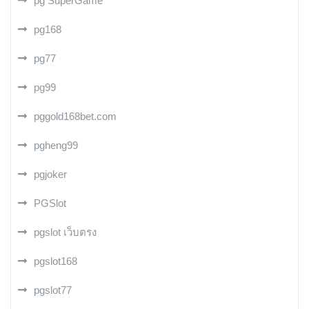
pg SuperGame
pg168
pg77
pg99
pggold168bet.com
pgheng99
pgjoker
PGSlot
pgslot เว็บตรง
pgslot168
pgslot77