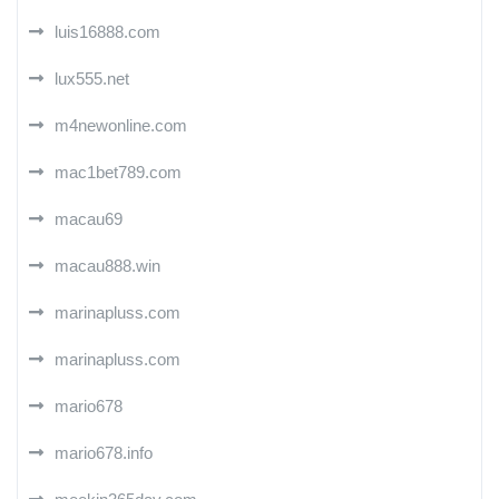
luis16888.com
lux555.net
m4newonline.com
mac1bet789.com
macau69
macau888.win
marinapluss.com
marinapluss.com
mario678
mario678.info