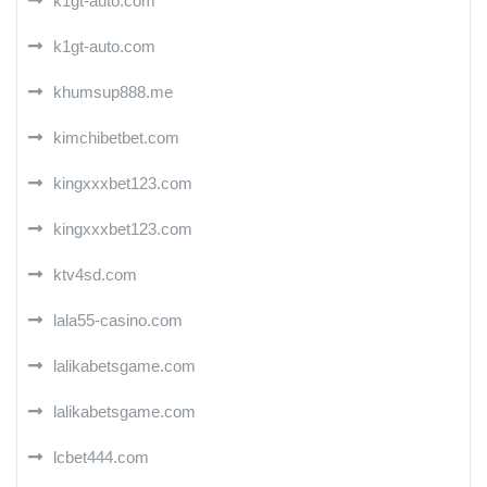
k1gt-auto.com
k1gt-auto.com
khumsup888.me
kimchibetbet.com
kingxxxbet123.com
kingxxxbet123.com
ktv4sd.com
lala55-casino.com
lalikabetsgame.com
lalikabetsgame.com
lcbet444.com