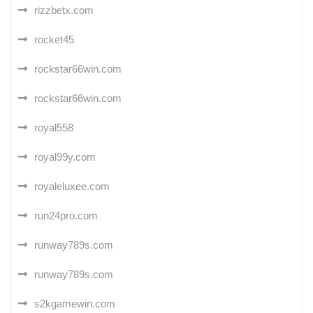
rizzbetx.com
rocket45
rockstar66win.com
rockstar66win.com
royal558
royal99y.com
royaleluxee.com
run24pro.com
runway789s.com
runway789s.com
s2kgamewin.com