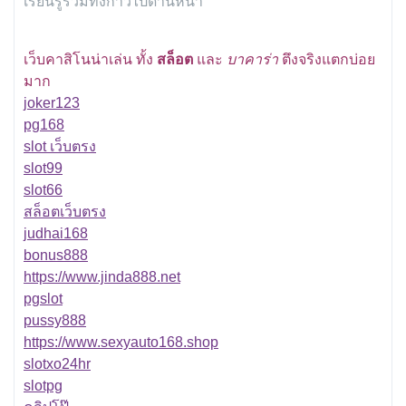
เรียนรู้รวมทั้งก้าวไปด้านหน้า
เว็บคาสิโนน่าเล่น ทั้ง
สล็อต
และ
บาคาร่า
ตึงจริงแตกบ่อย
มาก
joker123
pg168
slot เว็บตรง
slot99
slot66
สล็อตเว็บตรง
judhai168
bonus888
https://www.jinda888.net
pgslot
pussy888
https://www.sexyauto168.shop
slotxo24hr
slotpg