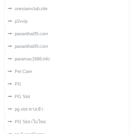
onesiamclub.site
p2vvip
pananthai99.com
pananthai99.com
paramax1688.info
Pet Care
PG
PG Slot
pg slot ทางเข้า
PG Slot เว็บใหม่