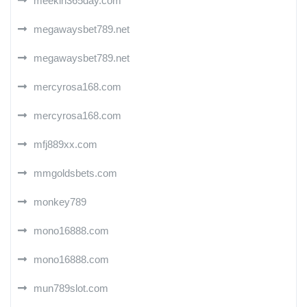
meekin365day.com
megawaysbet789.net
megawaysbet789.net
mercyrosa168.com
mercyrosa168.com
mfj889xx.com
mmgoldsbets.com
monkey789
mono16888.com
mono16888.com
mun789slot.com