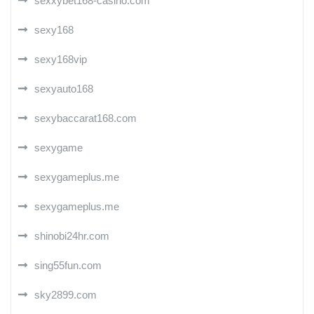
sexxybet168-casino.com
sexy168
sexy168vip
sexyauto168
sexybaccarat168.com
sexygame
sexygameplus.me
sexygameplus.me
shinobi24hr.com
sing55fun.com
sky2899.com