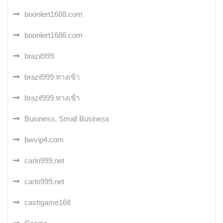
boonlert1688.com
boonlert1688.com
brazil999
brazil999 ทางเข้า
brazil999 ทางเข้า
Business, Small Business
bwvip4.com
carlo999.net
carlo999.net
cashgame168