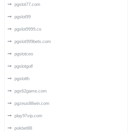
pgslot77.com
pgslot99
pgslot9999.co
pgslot999bets.com
pgslotceo
pgslotgolf
pgslotth
pgx62game.com
pgzeus88win.com
play97vip.com
pokbet88