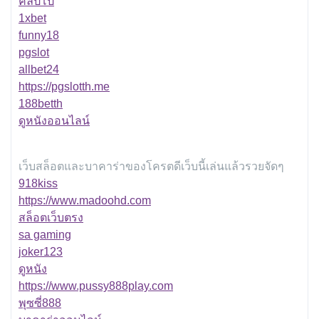
คลิปโป๊
1xbet
funny18
pgslot
allbet24
https://pgslotth.me
188betth
ดูหนังออนไลน์
เว็บสล็อตและบาคาร่าของโครตดีเว็บนี้เล่นแล้วรวยจัดๆ
918kiss
https://www.madoohd.com
สล็อตเว็บตรง
sa gaming
joker123
ดูหนัง
https://www.pussy888play.com
พุซซี่888