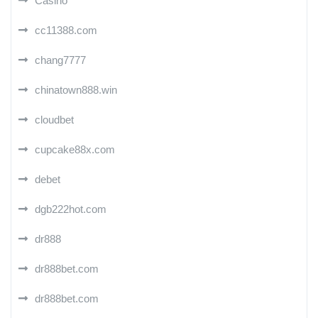
Casino
cc11388.com
chang7777
chinatown888.win
cloudbet
cupcake88x.com
debet
dgb222hot.com
dr888
dr888bet.com
dr888bet.com