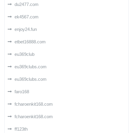
du2477.com
ek4567.com
enjoy24.fun
etbet16888.com
eu369club
eu369clubs.com
eu369clubs.com
faro168
fcharoenkit168.com
fcharoenkit168.com
ff123th