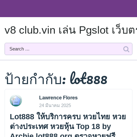
Skip
to
content
v8 club.vin เล่น Pgslot เว
ป้ายกำกับ:
lot888
Lawrence Flores
24 มีนาคม 2025
Lot888 ให้บริการครบ หวยไทย หวย
ต่างประเทศ หวยหุ้น Top 18 by
Archie lot888.org ตรวจหวยฟรี