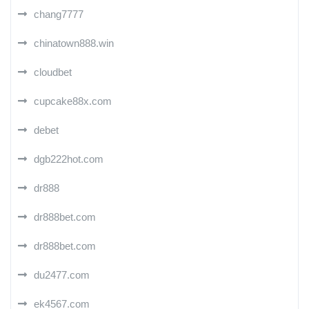
chang7777
chinatown888.win
cloudbet
cupcake88x.com
debet
dgb222hot.com
dr888
dr888bet.com
dr888bet.com
du2477.com
ek4567.com