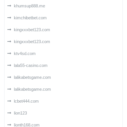
khumsup888.me
kimchibetbet.com
kingxxxbet123.com
kingxxxbet123.com
ktv4sd.com
lala55-casino.com
lalikabetsgame.com
lalikabetsgame.com
lcbet444.com
lion123
lionth168.com