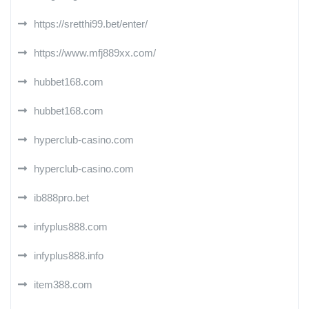
https://sretthi99.bet/enter/
https://www.mfj889xx.com/
hubbet168.com
hubbet168.com
hyperclub-casino.com
hyperclub-casino.com
ib888pro.bet
infyplus888.com
infyplus888.info
item388.com