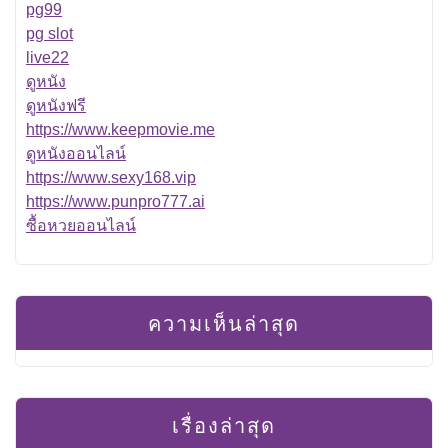
pg99
pg slot
live22
ดูหนัง
ดูหนังฟรี
https://www.keepmovie.me
ดูหนังออนไลน์
https://www.sexy168.vip
https://www.punpro777.ai
ซื้อหวยออนไลน์
ความเห็นล่าสุด
เรื่องล่าสุด