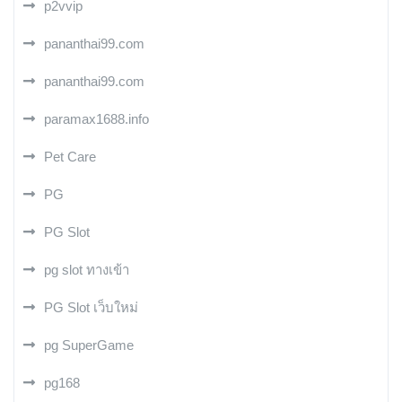
p2vvip
pananthai99.com
pananthai99.com
paramax1688.info
Pet Care
PG
PG Slot
pg slot ทางเข้า
PG Slot เว็บใหม่
pg SuperGame
pg168