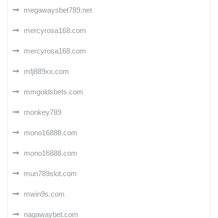
megawaysbet789.net
mercyrosa168.com
mercyrosa168.com
mfj889xx.com
mmgoldsbets.com
monkey789
mono16888.com
mono16888.com
mun789slot.com
mwin9s.com
nagawaybet.com