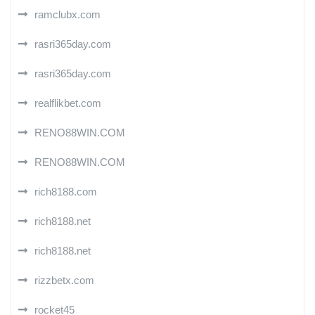
ramclubx.com
rasri365day.com
rasri365day.com
realflikbet.com
RENO88WIN.COM
RENO88WIN.COM
rich8188.com
rich8188.net
rich8188.net
rizzbetx.com
rocket45