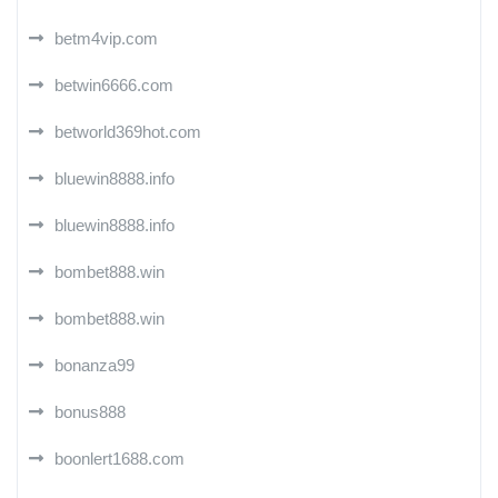
betm4vip.com
betwin6666.com
betworld369hot.com
bluewin8888.info
bluewin8888.info
bombet888.win
bombet888.win
bonanza99
bonus888
boonlert1688.com