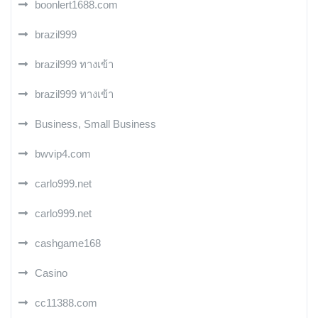
boonlert1688.com
brazil999
brazil999 ทางเข้า
brazil999 ทางเข้า
Business, Small Business
bwvip4.com
carlo999.net
carlo999.net
cashgame168
Casino
cc11388.com