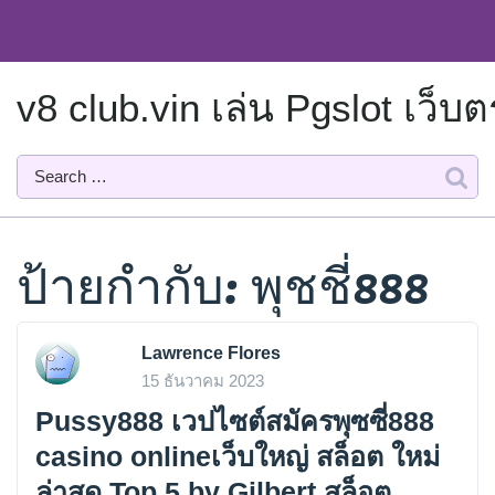
Skip
to
content
v8 club.vin เล่น Pgslot เว
ป้ายกำกับ:
พุชชี่888
Lawrence Flores
15 ธันวาคม 2023
Pussy888 เวปไซต์สมัครพุซซี่888
casino onlineเว็บใหญ่ สล็อต ใหม่
ล่าสุด Top 5 by Gilbert สล็อต