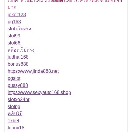
เว็บคาสิโนน่าเล่น ทั้ง
สล็อต
และ
บาคาร่า
ตึงจริงแตกบ่อย
มาก
joker123
pg168
slot เว็บตรง
slot99
slot66
สล็อตเว็บตรง
judhai168
bonus888
https://www.jinda888.net
pgslot
pussy888
https://www.sexyauto168.shop
slotxo24hr
slotpg
คลิปโป๊
1xbet
funny18