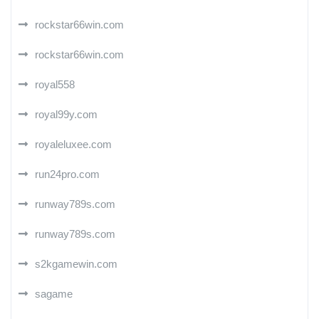
rockstar66win.com
rockstar66win.com
royal558
royal99y.com
royaleluxee.com
run24pro.com
runway789s.com
runway789s.com
s2kgamewin.com
sagame