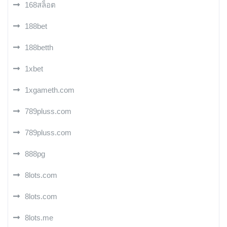
168สล็อต
188bet
188betth
1xbet
1xgameth.com
789pluss.com
789pluss.com
888pg
8lots.com
8lots.com
8lots.me