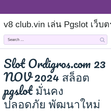
Skip
to
content
v8 club.vin เล่น Pgslot เว
Slot Ordigros.com 23
NOV 2024 สล็อต
pgslot มั่นคง
ปลอดภัย พัฒนาใหม่