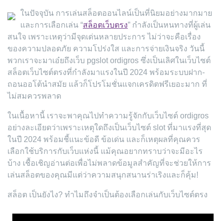
ในปัจจุบัน การเล่นสล็อตออนไลน์เป็นที่นิยมอย่างมากมาย
และการเลือกเล่น “
สล็อตเว็บตรง
” กำลังเป็นหนทางที่ผู้เล่น
สนใจ เพราะเหตุว่ามีจุดเด่นหลายประการ ไม่ว่าจะคือเรื่อง
ของความปลอดภัย ความโปร่งใส และการจ่ายเงินจริง วันนี้
พวกเราจะมาเอ๋ยถึงเว็บ pgslot ordigros ซึ่งเป็นเลิศในเว็บไซต์
สล็อตเว็บไซต์ตรงที่กำลังมาแรงในปี 2024 พร้อมระบบฝาก-
ถอนออโต้นำสมัย แล้วก็โปรโมชั่นแจกเครดิตฟรีเยอะมาก ที่
ไม่สมควรพลาด
ในเนื้อหานี้ เราจะพาคุณไปทำความรู้จักกับเว็บไซต์ ordigros
อย่างละเอียดว่าเพราะเหตุใดถึงเป็นเว็บไซต์ slot ที่มาแรงที่สุด
ในปี 2024 พร้อมชี้แนะข้อดี ข้อเด่น และก็เหตุผลที่คุณควร
เลือกใช้บริการกับเว็บแห่งนี้ แม้คุณอยากทราบว่าจะมีอะไร
บ้าง เชื้อเชิญอ่านต่อเพื่อไม่พลาดข้อมูลสำคัญที่จะช่วยให้การ
เล่นสล็อตของคุณมีแต่ว่าความสนุกสนานร่าเริงและก็คุ้ม!
สล็อต เป็นยังไง? ทำไมถึงจำเป็นต้องเลือกเล่นกับเว็บไซต์ตรง