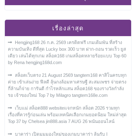
เรื่องล่าสุด
Hengjing168 26 ก.ค. 2569 เครดิตฟรี เกมเดิมพัน ที่สร้าง
ความบันเทิง ดีที่สุด Lucky box 300 บาท ฝาก-ถอน รวดเร็ว ยูส
เดียว เล่นได้ทุกเกม สล็อต168 เกมสล็อตหลายร้อยแบบ Top 60
by Rena hengjing168d.com
สล็อตเว็บตรง 21 August 2569 tangtem168 คาสิโนครบทุก
ค่าย เข้าเล่นง่าย ฟีลดี ลุ้นกงล้อมหาเศรษฐี สะสมเพชร จ่ายตรง
กี่ล้านก็จ่าย การันตี กำไรหลักแสน สล็อต168 ของรางวัลกำลัง
รอ เจ้าของใหม่ Top 7 by Milagro tangtem168e.com
เว็บแม่ สล็อต888 websiteแจกหนัก สล็อต 2026 รวมทุก
เรื่องที่ควรรู้ก่อนเล่น พร้อมเทคนิคเลือกเกมยอดนิยม ใหม่ล่าสุด
Top 37 by Chelsea jin888.asia 7 AUG 26 พนันออนไลน์
บาคาร่า เปิดมุมมองใหม่ของเกมบาคาร่า ลุ้นรับ I