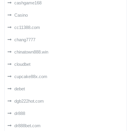
cashgame168
Casino
cc11388.com
chang7777
chinatown888.win
cloudbet
cupcake88x.com
debet
dgb222hot.com
dr888
dr888bet.com