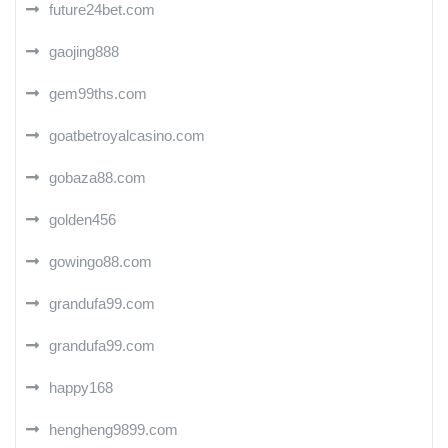
future24bet.com
gaojing888
gem99ths.com
goatbetroyalcasino.com
gobaza88.com
golden456
gowingo88.com
grandufa99.com
grandufa99.com
happy168
hengheng9899.com