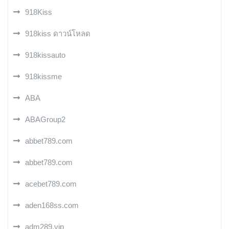
918Kiss
918kiss ดาวน์โหลด
918kissauto
918kissme
ABA
ABAGroup2
abbet789.com
abbet789.com
acebet789.com
aden168ss.com
adm289.vip