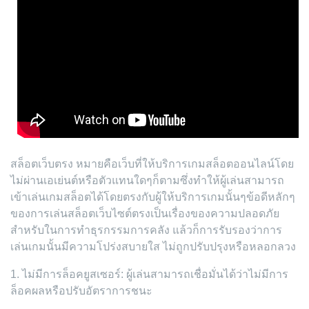
สล็อตเว็บตรง หมายคือเว็บที่ให้บริการเกมสล็อตออนไลน์โดย
ไม่ผ่านเอเย่นต์หรือตัวแทนใดๆก็ตามซึ่งทำให้ผู้เล่นสามารถ
เข้าเล่นเกมสล็อตได้โดยตรงกับผู้ให้บริการเกมนั้นๆข้อดีหลักๆ
ของการเล่นสล็อตเว็บไซต์ตรงเป็นเรื่องของความปลอดภัย
สำหรับในการทำธุรกรรมการคลัง แล้วก็การรับรองว่าการ
เล่นเกมนั้นมีความโปร่งสบายใส ไม่ถูกปรับปรุงหรือหลอกลวง
1. ไม่มีการล็อคยูสเซอร์: ผู้เล่นสามารถเชื่อมั่นได้ว่าไม่มีการ
ล็อคผลหรือปรับอัตราการชนะ