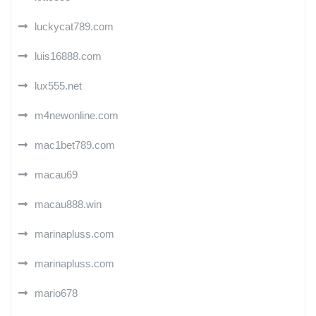
luckycat789.com
luis16888.com
lux555.net
m4newonline.com
mac1bet789.com
macau69
macau888.win
marinapluss.com
marinapluss.com
mario678