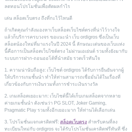
ลดทอนโปรโมชั่นเพื่อตัดผลกำไร
เล่น สล็อตเว็บตรง ถึงที่กะไว้ไหนดี
ถ้าเกิดคุณกำลังมองหาเว็บสล็อตเว็บไซต์ตรงที่น่าไว้วางใจ
แล้วก็บริการครบวงจร ขอแนะนำ เว็บ ordigros ซึ่งเป็นเว็บ
สล็อตน้องใหม่ที่มาแรงในปี 2024 นี้ ลักษณะเด่นของเว็บแห่ง
นี้คือการเป็นสล็อตเว็บไซต์ตรง ไม่ผ่านเอเย่นต์ รวมทั้งยังมากับ
ระบบการฝาก-ถอนออโต้ที่นำสมัย รวดเร็วทันใจ
1. ความน่านับถือสูง: เว็บไซต์ ordigros ได้รับการยืนยันจากผู้
ให้บริการเกมชั้นนำ ทำให้ท่านสามารถเชื่อมั่นได้ในเรื่องที่
เกี่ยวข้องกับการเงินรวมทั้งการชำระเงินรางวัล
2. เกมสล็อตเยอะมาก: เว็บไซต์นี้ได้เก็บเกมสล็อตจากหลาย
ค่ายเกมชั้นนำ ดังเช่นว่า PG SLOT, Joker Gaming,
Pragmatic Play รวมทั้งอีกเยอะมาก ให้ท่านได้เลือกเล่น
3. โปรโมชั่นแจกเครดิตฟรี:
สล็อตเว็บตรง
สำหรับคนที่ลง
ทะเบียนใหม่กับ ordigros จะได้รับโปรโมชั่นเครดิตฟรีทันที ซึ่ง