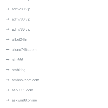
adm289.vip
adm789.vip
adm789.vip
allbet24hr
allone745s.com
alot666
ambking
ambnovabet.com
asb9999.com
askwin88.online