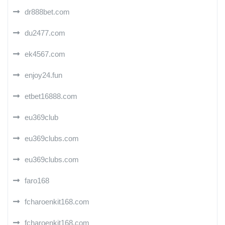
dr888bet.com
du2477.com
ek4567.com
enjoy24.fun
etbet16888.com
eu369club
eu369clubs.com
eu369clubs.com
faro168
fcharoenkit168.com
fcharoenkit168.com