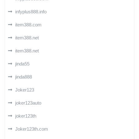
infyplus888.info
item388.com
item388.net
item388.net
jinda55
jinda888
Joker123
joker123auto
joker123th
Joker123th.com