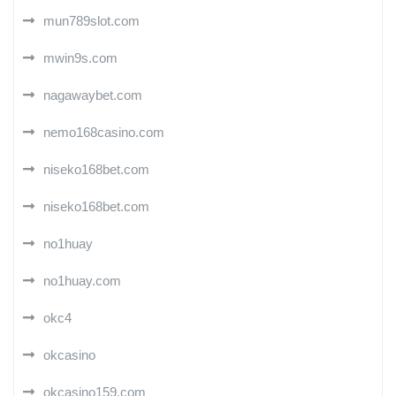
mun789slot.com
mwin9s.com
nagawaybet.com
nemo168casino.com
niseko168bet.com
niseko168bet.com
no1huay
no1huay.com
okc4
okcasino
okcasino159.com