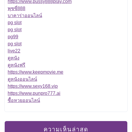
https://www.pussy888play.com
พุซซี่888
บาคาร่าออนไลน์
pg slot
pg slot
pg99
pg slot
live22
ดูหนัง
ดูหนังฟรี
https://www.keepmovie.me
ดูหนังออนไลน์
https://www.sexy168.vip
https://www.punpro777.ai
ซื้อหวยออนไลน์
ความเห็นล่าสุด