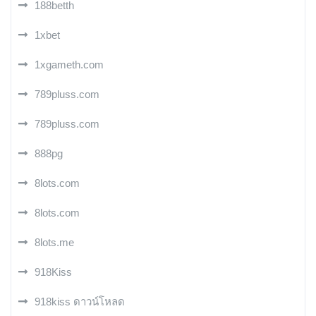
188betth
1xbet
1xgameth.com
789pluss.com
789pluss.com
888pg
8lots.com
8lots.com
8lots.me
918Kiss
918kiss ดาวน์โหลด