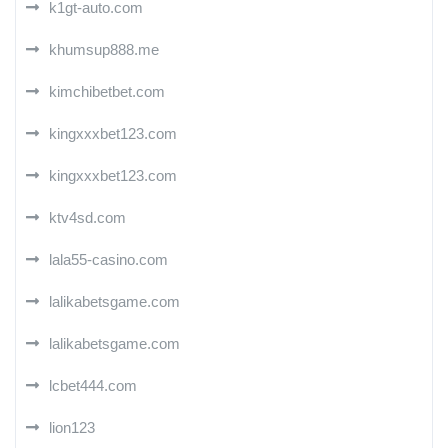
k1gt-auto.com
khumsup888.me
kimchibetbet.com
kingxxxbet123.com
kingxxxbet123.com
ktv4sd.com
lala55-casino.com
lalikabetsgame.com
lalikabetsgame.com
lcbet444.com
lion123