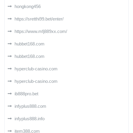
hongkong456
https://sretthi99.bet/enter/
https://www.mfj889xx.com/
hubbet168.com
hubbet168.com
hyperclub-casino.com
hyperclub-casino.com
ib888pro.bet
infyplus888.com
infyplus888.info
item388.com