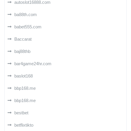
autoslot16888.com
ba88th.com
babet555.com
Baccarat
baj88thb
bar4game24hr.com
baslot168
bbp168.me
bbp168.me
bestbet
betflixtikto