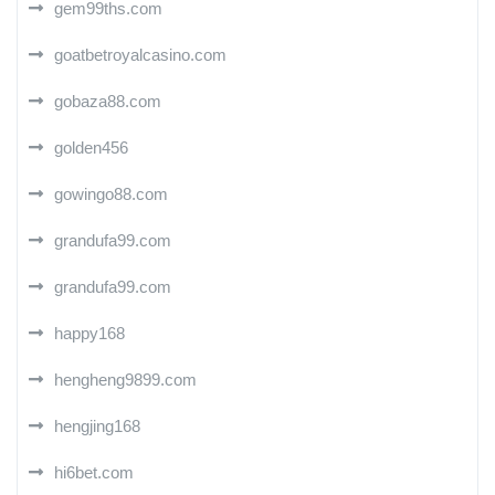
gem99ths.com
goatbetroyalcasino.com
gobaza88.com
golden456
gowingo88.com
grandufa99.com
grandufa99.com
happy168
hengheng9899.com
hengjing168
hi6bet.com