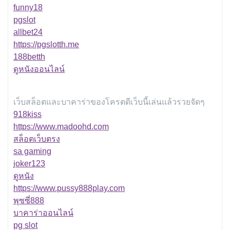
funny18
pgslot
allbet24
https://pgslotth.me
188betth
ดูหนังออนไลน์
เว็บสล็อตและบาคาร่าของโครตดีเว็บนี้เล่นแล้วรวยจัดๆ
918kiss
https://www.madoohd.com
สล็อตเว็บตรง
sa gaming
joker123
ดูหนัง
https://www.pussy888play.com
พุซซี่888
บาคาร่าออนไลน์
pg slot