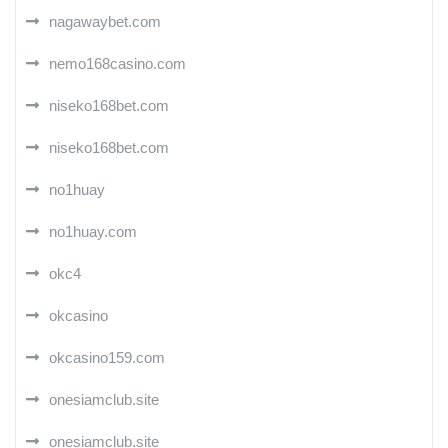
nagawaybet.com
nemo168casino.com
niseko168bet.com
niseko168bet.com
no1huay
no1huay.com
okc4
okcasino
okcasino159.com
onesiamclub.site
onesiamclub.site