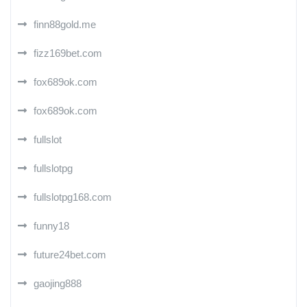
finn88gold.me
fizz169bet.com
fox689ok.com
fox689ok.com
fullslot
fullslotpg
fullslotpg168.com
funny18
future24bet.com
gaojing888