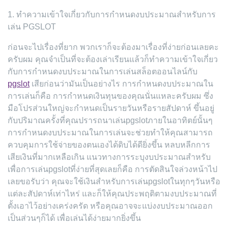
1. ทำความเข้าใจเกี่ยวกับการกำหนดงบประมาณสำหรับการ
เล่น PGSLOT
ก่อนจะไปเรื่องที่ยาก พวกเราก็จะต้องมาเรื่องที่ง่ายก่อนเลยคะ
ครับผม คุณจำเป็นที่จะต้องเล่าเรียนแล้วก็ทำความเข้าใจเกี่ยว
กับการกำหนดงบประมาณในการเล่นสล็อตออนไลน์กับ
pgslot
เสียก่อนว่ามันเป็นอย่างไร การกำหนดงบประมาณใน
การเล่นก็คือ การกำหนดเงินทุนของคุณนั่นแหละครับผม ซึ่ง
มือโปรส่วนใหญ่จะกำหนดเป็นรายวันหรือรายสัปดาห์ ขึ้นอยู่
กับปริมาณครั้งที่คุณปรารถนาเล่นpgslotภายในอาทิตย์นั้นๆ
การกำหนดงบประมาณในการเล่นจะช่วยทำให้คุณสามารถ
ควบคุมการใช้จ่ายของตนเองได้ดิบได้ดียิ่งขึ้น หลบหลีกการ
เสียเงินที่มากเหลือเกิน แนวทางการระบุงบประมาณสำหรับ
เพื่อการเล่นpgslotที่ง่ายที่สุดเลยก็คือ การตัดสินใจล่วงหน้าไป
เลยขอรับว่า คุณจะใช้เงินสำหรับการเล่นpgslotในทุกๆวันหรือ
แต่ละสัปดาห์เท่าไหร่ และก็ให้คุณประพฤติตามงบประมาณที่
ตั้งเอาไว้อย่างเคร่งครัด หรือคุณอาจจะแบ่งงบประมาณออก
เป็นส่วนๆก็ได้ เพื่อเล่นได้ง่ายมากยิ่งขึ้น