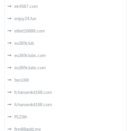
ek4567.com
enjoy24.fun
etbet16888.com
eu369club
eu369clubs.com
eu369clubs.com
faro168
fcharoenkit168.com
fcharoenkit168.com
ff123th
finn88gold.me