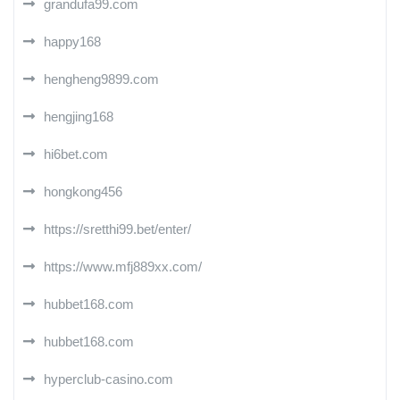
grandufa99.com
happy168
hengheng9899.com
hengjing168
hi6bet.com
hongkong456
https://sretthi99.bet/enter/
https://www.mfj889xx.com/
hubbet168.com
hubbet168.com
hyperclub-casino.com