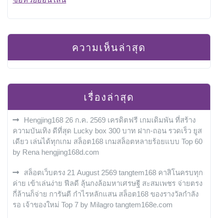
ความเห็นล่าสุด
เรื่องล่าสุด
Hengjing168 26 ก.ค. 2569 เครดิตฟรี เกมเดิมพัน ที่สร้าง
ความบันเทิง ดีที่สุด Lucky box 300 บาท ฝาก-ถอน รวดเร็ว ยูส
เดียว เล่นได้ทุกเกม สล็อต168 เกมสล็อตหลายร้อยแบบ Top 60
by Rena hengjing168d.com
สล็อตเว็บตรง 21 August 2569 tangtem168 คาสิโนครบทุก
ค่าย เข้าเล่นง่าย ฟีลดี ลุ้นกงล้อมหาเศรษฐี สะสมเพชร จ่ายตรง
กี่ล้านก็จ่าย การันตี กำไรหลักแสน สล็อต168 ของรางวัลกำลัง
รอ เจ้าของใหม่ Top 7 by Milagro tangtem168e.com