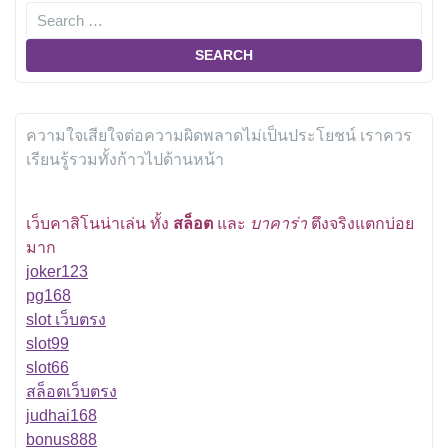
ความใจเสียใจต่อความผิดพลาดไม่เป็นประโยชน์ เราควร
เรียนรู้รวมทั้งก้าวไปด้านหน้า
เว็บคาสิโนน่าเล่น ทั้ง
สล็อต
และ
บาคาร่า
ตึงจริงแตกบ่อย
มาก
joker123
pg168
slot เว็บตรง
slot99
slot66
สล็อตเว็บตรง
judhai168
bonus888