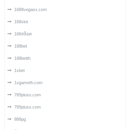
1688vegasx.com
168slot
168สล็อต
188bet
188betth
1xbet
1xgameth.com
789pluss.com
789pluss.com
888pg