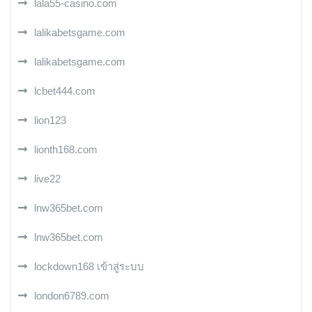
lala55-casino.com
lalikabetsgame.com
lalikabetsgame.com
lcbet444.com
lion123
lionth168.com
live22
lnw365bet.com
lnw365bet.com
lockdown168 เข้าสู่ระบบ
london6789.com