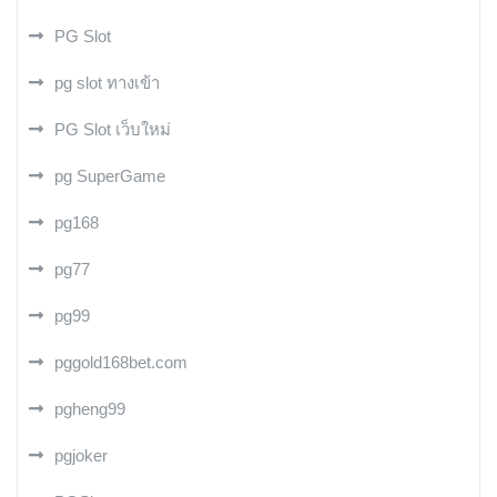
PG Slot
pg slot ทางเข้า
PG Slot เว็บใหม่
pg SuperGame
pg168
pg77
pg99
pggold168bet.com
pgheng99
pgjoker