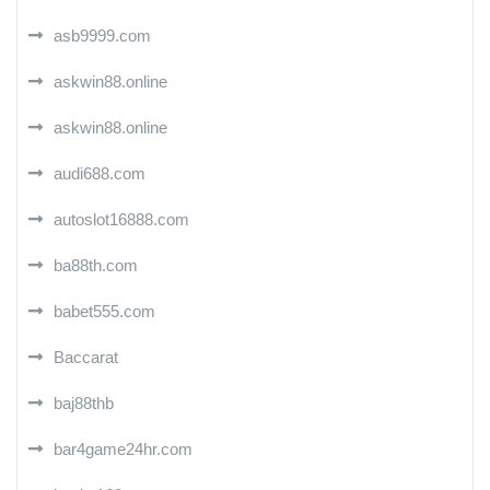
asb9999.com
askwin88.online
askwin88.online
audi688.com
autoslot16888.com
ba88th.com
babet555.com
Baccarat
baj88thb
bar4game24hr.com