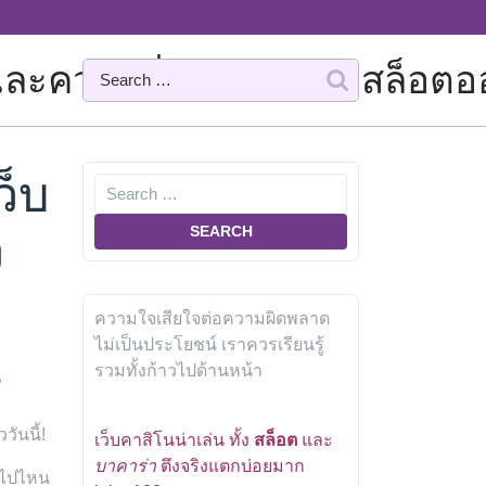
กและความตื่นเต้นในเกมสล็อตออ
ว็บ
ง
ความใจเสียใจต่อความผิดพลาด
s
ไม่เป็นประโยชน์ เราควรเรียนรู้
รวมทั้งก้าวไปด้านหน้า
ันนี้!
เว็บคาสิโนน่าเล่น ทั้ง
สล็อต
และ
บาคาร่า
ตึงจริงแตกบ่อยมาก
จะไปไหน