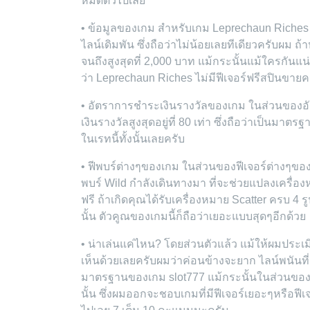
หมดตัวไปเลย
• ข้อมูลของเกม สำหรับเกม Leprechaun Riches 
ไลน์เดิมพัน ซึ่งถือว่าไม่น้อยเลยทีเดียวครับผม 
จนถึงสูงสุดที่ 2,000 บาท แม้กระนั้นแม้ใครกันแ
ว่า Leprechaun Riches ไม่มีฟีเจอร์ฟรีสปินขายค
• อัตราการชำระเงินรางวัลของเกม ในส่วนของอ
เงินรางวัลสูงสุดอยู่ที่ 80 เท่า ซึ่งถือว่าเป็น
ในเรทนี้ทั้งนั้นเลยครับ
• ฟีพบร์ต่างๆของเกม ในส่วนของฟีเจอร์ต่างๆของ
พบร์ Wild กำลังเดินทางมา ที่จะช่วยแปลงเครื่อง
ฟรี ถ้าเกิดคุณได้รับเครื่องหมาย Scatter ครบ 
นั้น ตัวคูณของเกมนี้ก็ถือว่าเยอะแบบสุดๆอีกด้วย
• น่าเล่นแค่ไหน? โดยส่วนตัวแล้ว แม้ให้ผมปร
เห็นด้วยเลยครับผมว่าค่อนข้างจะยาก ไลน์พนันท
มาตรฐานของเกม slot777 แม้กระนั้นในส่วนของฟี
นั้น ซึ่งผมออกจะชอบเกมที่มีฟีเจอร์เยอะๆหรือฟีเ