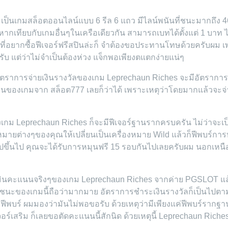
เป็นเกมสล็อตออนไลน์แบบ 6 รีล 6 แถว มีไลน์พนันที่ชนะมากถึง 4
ถ้าหากเทียบกับเกมอื่นๆในเครือเดียวกัน สามารถเบทได้ตั้งแต่ 1 บาท 
น่ที่อยากซื้อฟีเจอร์ฟรีสปินล่ะก็ จำต้องขอประทานโทษด้วยครับผม 
รับ แต่ว่าไม่จำเป็นต้องห่วง แจ็กพอเพียงตแตกง่ายแน่ๆ
ัตราการจ่ายเงินรางวัลของเกม Leprechaun Riches จะมีอัตรากา
มาตรฐานของเกมจาก สล็อต777 เลยก็ว่าได้ เพราะเหตุว่าโดยมากแล้วจะจ
เกม Leprechaun Riches ก็จะมีฟีเจอร์ฐานรากครบครัน ไม่ว่าจะเป
หมายต่างๆของคุณให้เปลี่ยนเป็นเครื่องหมาย Wild แล้วก็ฟีพบร์กา
4 รูปขึ้นไป คุณจะได้รับการหมุนฟรี 15 รอบกันไปเลยครับผม นอกเหน
ะเมินคะแนนจริงๆของเกม Leprechaun Riches จากค่าย PGSLOT แล้
ี่ชนะของเกมนี้ถือว่ามากมาย อัตราการชำระเงินรางวัลก็เป็นไปตา
พบร์ ผมมองว่ามันไม่พอขอรับ ด้วยเหตุว่ามีเพียงแค่ฟีพบร์รากฐา
จอร์เสริม ก็เลยขอตัดคะแนนนี้สักนิด ด้วยเหตุนี้ Leprechaun Riche