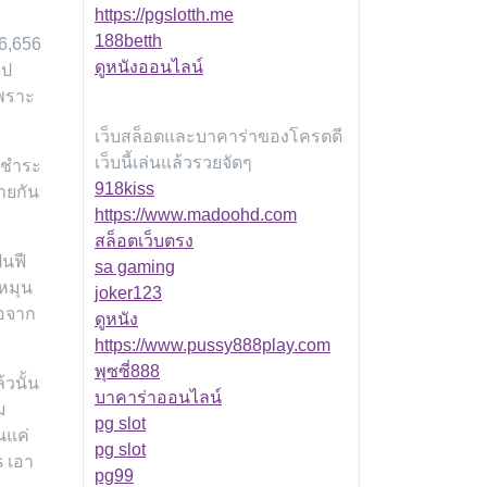
https://pgslotth.me
188betth
6,656
ดูหนังออนไลน์
ไป
เพราะ
เว็บสล็อตและบาคาร่าของโครตดี
เว็บนี้เล่นแล้วรวยจัดๆ
รชำระ
918kiss
่ายกัน
https://www.madoohd.com
สล็อตเว็บตรง
็นฟี
sa gaming
รหมุน
joker123
ือจาก
ดูหนัง
https://www.pussy888play.com
พุซซี่888
วนั้น
บาคาร่าออนไลน์
ม
pg slot
นแค่
pg slot
s เอา
pg99