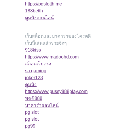
https://pgslotth.me
188betth
ดูหนังออนไลน์
เว็บสล็อตและบาคาร่าของโครตดี
เว็บนี้เล่นแล้วรวยจัดๆ
918kiss
https://www.madoohd.com
สล็อตเว็บตรง
sa gaming
joker123
ดูหนัง
https://www.pussy888play.com
พุซซี่888
บาคาร่าออนไลน์
pg slot
pg slot
pg99