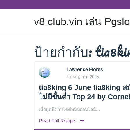
Skip
to
content
v8 club.vin เล่น Pgs
ป้ายกำกับ:
tia8ki
Lawrence Flores
4 กรกฎาคม 2025
tia8king 6 June tia8king สม
ไม่มีขั้นต่ำ Top 24 by Corne
เมื่อพูดถึงเว็บไซต์พนันออนไลน์…
Read Full Recipe