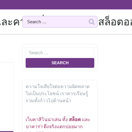
กและความตื่นเต้นในเกมสล็อตออ
ความใจเสียใจต่อความผิดพลาด
ไม่เป็นประโยชน์ เราควรเรียนรู้
รวมทั้งก้าวไปด้านหน้า
เว็บคาสิโนน่าเล่น ทั้ง
สล็อต
และ
บาคาร่า
ตึงจริงแตกบ่อยมาก