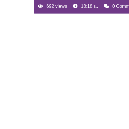
692 views
18:18 น.
0 Comm