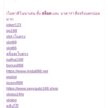
เว็บคาสิโนน่าเล่น ทั้ง
สล็อต
และ
บาคาร่า
ตึงจริงแตกบ่อย
มาก
joker123
pg168
slot เว็บตรง
slot99
slot66
สล็อตเว็บตรง
judhai168
bonus888
https://www.jinda888.net
pgslot
pussy888
https://www.sexyauto168.shop
slotxo24hr
slotpg
คลิปโป๊