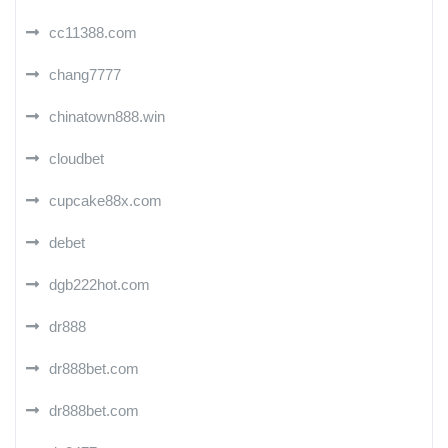
cc11388.com
chang7777
chinatown888.win
cloudbet
cupcake88x.com
debet
dgb222hot.com
dr888
dr888bet.com
dr888bet.com