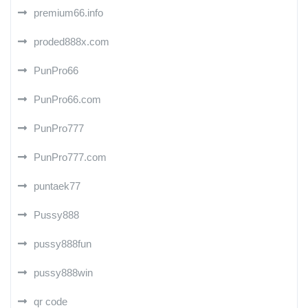
premium66.info
proded888x.com
PunPro66
PunPro66.com
PunPro777
PunPro777.com
puntaek77
Pussy888
pussy888fun
pussy888win
qr code