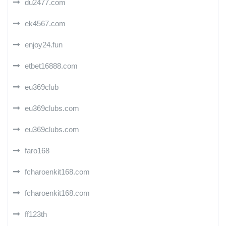
du2477.com
ek4567.com
enjoy24.fun
etbet16888.com
eu369club
eu369clubs.com
eu369clubs.com
faro168
fcharoenkit168.com
fcharoenkit168.com
ff123th