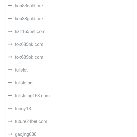
finn88gold.me
finn88gold.me
fizz169bet.com
fox689ok.com
fox689ok.com
fullslot
fullslotpg
fullslotpg168.com
funny18
future24bet.com
gaojing888