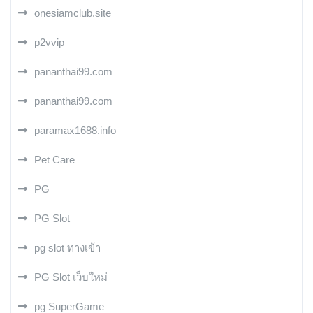
onesiamclub.site
p2vvip
pananthai99.com
pananthai99.com
paramax1688.info
Pet Care
PG
PG Slot
pg slot ทางเข้า
PG Slot เว็บใหม่
pg SuperGame