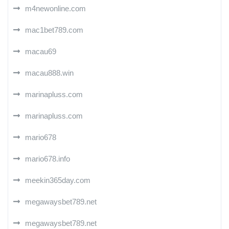
m4newonline.com
mac1bet789.com
macau69
macau888.win
marinapluss.com
marinapluss.com
mario678
mario678.info
meekin365day.com
megawaysbet789.net
megawaysbet789.net