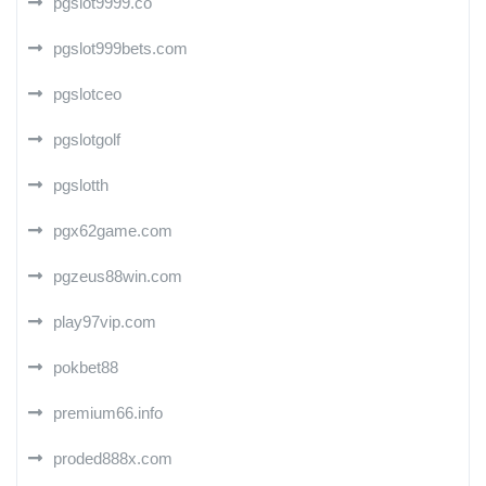
pgslot9999.co
pgslot999bets.com
pgslotceo
pgslotgolf
pgslotth
pgx62game.com
pgzeus88win.com
play97vip.com
pokbet88
premium66.info
proded888x.com