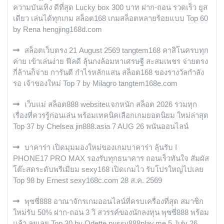
ความบันเทิง ดีที่สุด Lucky box 300 บาท ฝาก-ถอน รวดเร็ว ยูส
เดียว เล่นได้ทุกเกม สล็อต168 เกมสล็อตหลายร้อยแบบ Top 60
by Rena hengjing168d.com
สล็อตเว็บตรง 21 August 2569 tangtem168 คาสิโนครบทุก
ค่าย เข้าเล่นง่าย ฟีลดี ลุ้นกงล้อมหาเศรษฐี สะสมเพชร จ่ายตรง
กี่ล้านก็จ่าย การันตี กำไรหลักแสน สล็อต168 ของรางวัลกำลัง
รอ เจ้าของใหม่ Top 7 by Milagro tangtem168e.com
เว็บแม่ สล็อต888 websiteแจกหนัก สล็อต 2026 รวมทุก
เรื่องที่ควรรู้ก่อนเล่น พร้อมเทคนิคเลือกเกมยอดนิยม ใหม่ล่าสุด
Top 37 by Chelsea jin888.asia 7 AUG 26 พนันออนไลน์
บาคาร่า เปิดมุมมองใหม่ของเกมบาคาร่า ลุ้นรับ I
PHONE17 PRO MAX รองรับทุกธนาคาร ถอนเร็วทันใจ สัมผัส
โต๊ะสดระดับพรีเมียม sexy168 เปิดเกมไว รับโปรใหญ่ไปเลย
Top 98 by Ernest sexy168c.com 28 ส.ค. 2569
พุซซี่888 อาณาจักรเกมออนไลน์ที่ครบเครื่องที่สุด สมาชิก
ใหม่รับ 50% ฝาก-ถอน 3 วิ สวรรค์ของนักลงทุน พุซซี่888 พร้อม
แล้ว ลุยเลย Top 30 by Odette pussy888play.me 5 July 26