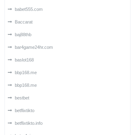
babet555.com
Baccarat
baj88thb
bar4game24hr.com
baslot168
bbp168.me
bbp168.me
bestbet
betflixtikto
betflixtikto.info