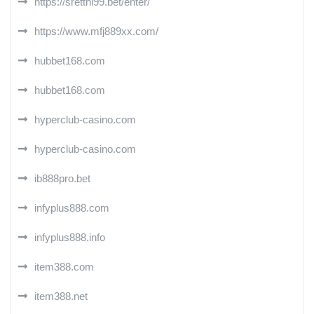
https://sretthi99.bet/enter/
https://www.mfj889xx.com/
hubbet168.com
hubbet168.com
hyperclub-casino.com
hyperclub-casino.com
ib888pro.bet
infyplus888.com
infyplus888.info
item388.com
item388.net