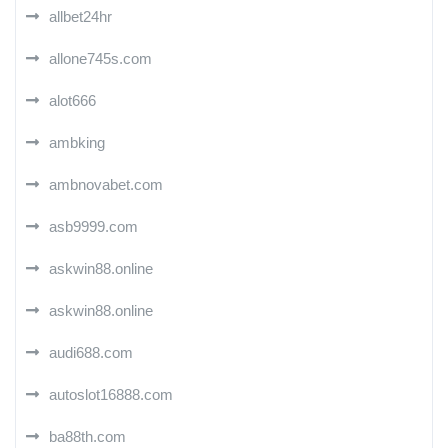
allbet24hr
allone745s.com
alot666
ambking
ambnovabet.com
asb9999.com
askwin88.online
askwin88.online
audi688.com
autoslot16888.com
ba88th.com