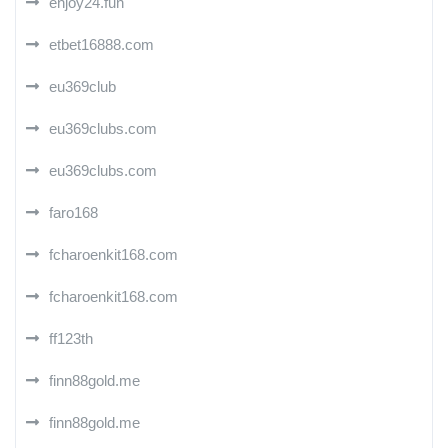
enjoy24.fun
etbet16888.com
eu369club
eu369clubs.com
eu369clubs.com
faro168
fcharoenkit168.com
fcharoenkit168.com
ff123th
finn88gold.me
finn88gold.me