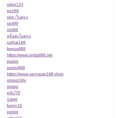
joker123
pg168
slot เว็บตรง
slot99
slot66
สล็อตเว็บตรง
judhai168
bonus888
https://www.jinda888.net
pgslot
pussy888
https://www.sexyauto168.shop
slotxo24hr
slotpg
คลิปโป๊
1xbet
funny18
pgslot