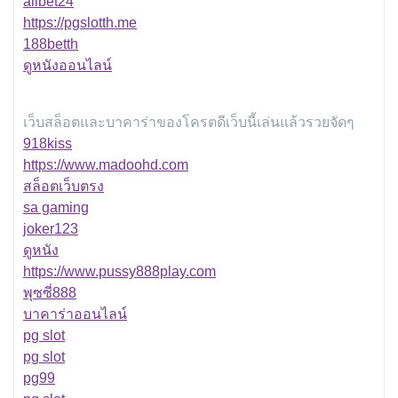
allbet24
https://pgslotth.me
188betth
ดูหนังออนไลน์
เว็บสล็อตและบาคาร่าของโครตดีเว็บนี้เล่นแล้วรวยจัดๆ
918kiss
https://www.madoohd.com
สล็อตเว็บตรง
sa gaming
joker123
ดูหนัง
https://www.pussy888play.com
พุซซี่888
บาคาร่าออนไลน์
pg slot
pg slot
pg99