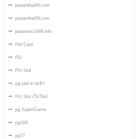
pananthai99.com
pananthai99.com
paramax1688.info
Pet Care
PG
PG Slot
pg slot ทางเข้า
PG Slot เว็บใหม่
pg SuperGame
pg168
pg77