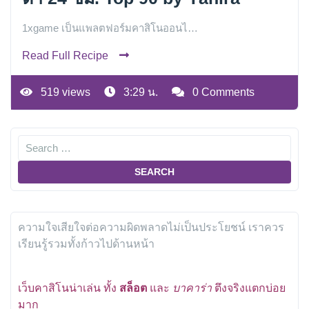
1xgame เป็นแพลตฟอร์มคาสิโนออนไ…
Read Full Recipe
519 views
3:29 น.
0 Comments
ความใจเสียใจต่อความผิดพลาดไม่เป็นประโยชน์ เราควร
เรียนรู้รวมทั้งก้าวไปด้านหน้า
เว็บคาสิโนน่าเล่น ทั้ง
สล็อต
และ
บาคาร่า
ตึงจริงแตกบ่อย
มาก