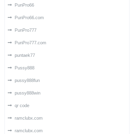
PunPro66
PunPro66.com
PunPro777
PunPro777.com
puntaek77
Pussy888
pussy888fun
pussy888win
qr code
ramclubx.com
ramclubx.com