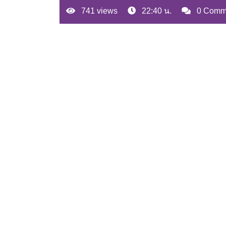
741 views
22:40 น.
0 Comm