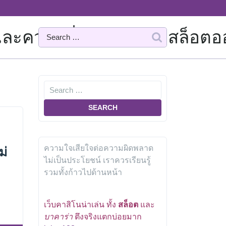
กและความตื่นเต้นในเกมสล็อตออ
ความใจเสียใจต่อความผิดพลาด
ม่
ไม่เป็นประโยชน์ เราควรเรียนรู้
รวมทั้งก้าวไปด้านหน้า
เว็บคาสิโนน่าเล่น ทั้ง
สล็อต
และ
บาคาร่า
ตึงจริงแตกบ่อยมาก