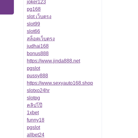
joker123
pg168
slot เว็บตรง
slot99
slot66
สล็อตเว็บตรง
judhai168
bonus888
https://www.jinda888.net
pgslot
pussy888
https://www.sexyauto168.shop
slotxo24hr
slotpg
คลิปโป๊
1xbet
funny18
pgslot
allbet24