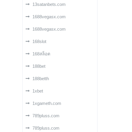
13satanbets.com
1688vegasx.com
1688vegasx.com
168slot
168สล็อต
188bet
188betth
1xbet
1xgameth.com
789pluss.com
789pluss.com