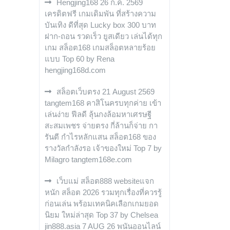
Hengjing168 26 ก.ค. 2569
เครดิตฟรี เกมเดิมพัน ที่สร้างความ
บันเทิง ดีที่สุด Lucky box 300 บาท
ฝาก-ถอน รวดเร็ว ยูสเดียว เล่นได้ทุก
เกม สล็อต168 เกมสล็อตหลายร้อย
แบบ Top 60 by Rena
hengjing168d.com
สล็อตเว็บตรง 21 August 2569
tangtem168 คาสิโนครบทุกค่าย เข้า
เล่นง่าย ฟีลดี ลุ้นกงล้อมหาเศรษฐี
สะสมเพชร จ่ายตรง กี่ล้านก็จ่าย กา
รันตี กำไรหลักแสน สล็อต168 ของ
รางวัลกำลังรอ เจ้าของใหม่ Top 7 by
Milagro tangtem168e.com
เว็บแม่ สล็อต888 websiteแจก
หนัก สล็อต 2026 รวมทุกเรื่องที่ควรรู้
ก่อนเล่น พร้อมเทคนิคเลือกเกมยอด
นิยม ใหม่ล่าสุด Top 37 by Chelsea
jin888.asia 7 AUG 26 พนันออนไลน์