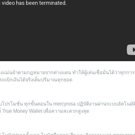
่างแม่นยำตามกฎหมายจากต่างแดน ทำให้ผู้เล่นเชื่อมั่นได้ว่าทุกกา
รถเบิกเงินได้จริงเต็มปริมาณทุกยอด
ปรโมชั่น ทุกขั้นตอนใน mercyrosa ปฏิบัติงานผ่านระบบอัตโนมัติท
ะก็ True Money Wallet เพื่อความสะดวกสูงสุด