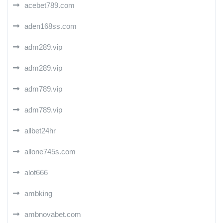
acebet789.com
aden168ss.com
adm289.vip
adm289.vip
adm789.vip
adm789.vip
allbet24hr
allone745s.com
alot666
ambking
ambnovabet.com