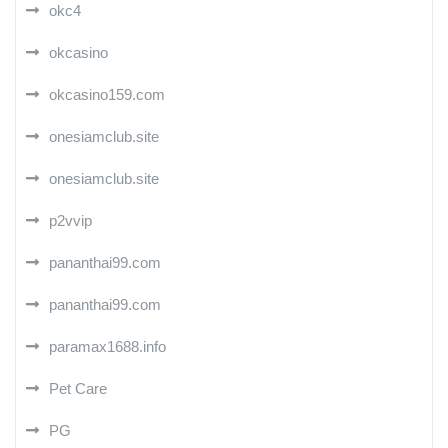
okc4
okcasino
okcasino159.com
onesiamclub.site
onesiamclub.site
p2vvip
pananthai99.com
pananthai99.com
paramax1688.info
Pet Care
PG