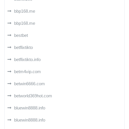
bbp168.me
bbp168.me
bestbet
betflixtikto
betflixtikto.info
betm4vip.com
betwin6666.com
betworld369hot.com
bluewin8888.info
bluewin8888.info