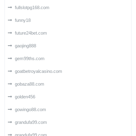
fullslotpg168.com
funny18
future24bet.com
gaojing888
gem99ths.com
goatbetroyalcasino.com
gobaza88.com
golden456
gowingo88.com
grandufa99.com
grandufa99.com