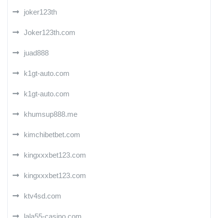
joker123th
Joker123th.com
juad888
k1gt-auto.com
k1gt-auto.com
khumsup888.me
kimchibetbet.com
kingxxxbet123.com
kingxxxbet123.com
ktv4sd.com
lala55-casino.com