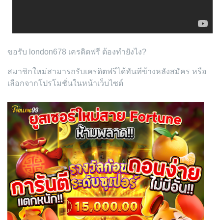
ขอรับ london678 เครดิตฟรี ต้องทำยังไง?
สมาชิกใหม่สามารถรับเครดิตฟรีได้ทันทีข้างหลังสมัคร หรือ
เลือกจากโปรโมชั่นในหน้าเว็บไซต์