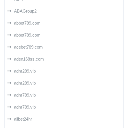
ABAGroup2
abbet789.com
abbet789.com
acebet789.com
aden168ss.com
adm289.vip
adm289.vip
adm789.vip
adm789.vip
allbet24hr