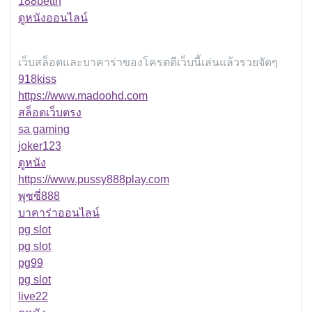
188betth
ดูหนังออนไลน์
เว็บสล็อตและบาคาร่าของโครตดีเว็บนี้เล่นแล้วรวยจัดๆ
918kiss
https://www.madoohd.com
สล็อตเว็บตรง
sa gaming
joker123
ดูหนัง
https://www.pussy888play.com
พุซซี่888
บาคาร่าออนไลน์
pg slot
pg slot
pg99
pg slot
live22