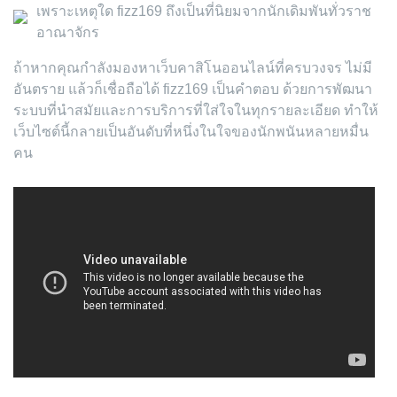
เพราะเหตุใด fizz169 ถึงเป็นที่นิยมจากนักเดิมพันทั่วราช
อาณาจักร
ถ้าหากคุณกำลังมองหาเว็บคาสิโนออนไลน์ที่ครบวงจร ไม่มี
อันตราย แล้วก็เชื่อถือได้ fizz169 เป็นคำตอบ ด้วยการพัฒนา
ระบบที่นำสมัยและการบริการที่ใส่ใจในทุกรายละเอียด ทำให้
เว็บไซต์นี้กลายเป็นอันดับที่หนึ่งในใจของนักพนันหลายหมื่น
คน