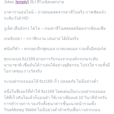
Joker,
[empty]
JILI ที่โบนัสแตกง่าย
บาคาร่าออนไลน์ – ถ่ายทอดสดจากคาสิโนจริง ภาพชัดแจ๋ว
ระดับ Full HD
รูเล็ต เสือมังกร ไฮโล – เกมคาสิโนสดยอดนิยมจากฝั่งเอเชีย
เกมยิงปลา – กราฟิกงาม เล่นง่าย ได้เงินจริง
พนันกีฬา – ครบทุกลีกฟุตบอล บาสเกตบอล รวมทั้งอีสปอร์ต
ทุกเกมบน fizz169 ผ่านการรับรองจากองค์กรเกมระดับ
นานาชาติ เชื่อมั่นได้ว่าเล่นได้อย่างยุติธรรม โปร่งใส รวมทั้งมี
โอกาสชนะรางวัลจริง
ระบบฝากถอนออโต้ fizz169 เร็ว ปลอดภัย ไม่มีอย่างต่ำ
หนึ่งในฟีเจอร์ที่ทำให้ fizz169 โดดเด่นเป็นระบบฝากถอนออ
โต้ที่เร็วทันใจแล้วก็แม่นยำ ใช้เวลาเพียงแต่ 10 วินาทีสำหรับ
การทำรายการ รองรับทั้งธนาคารชั้นแนวหน้ารวมทั้ง
TrueMoney Wallet ไม่มีอย่างต่ำสำหรับเพื่อการฝากถอน