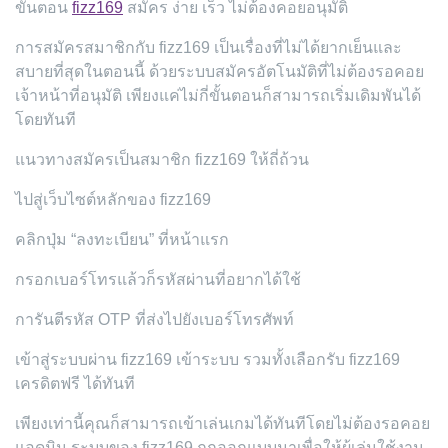
ขั้นตอน
fizz169
สมัคร ง่าย เร็ว ไม่ต้องคอยอนุมัติ
การสมัครสมาชิกกับ fizz169 เป็นเรื่องที่ไม่ได้ยากเย็นและ
สบายที่สุดในตอนนี้ ด้วยระบบสมัครอัตโนมัติที่ไม่ต้องรอคอย
เจ้าหน้าที่อนุมัติ เพียงแค่ไม่กี่ขั้นตอนก็สามารถเริ่มเดิมพันได้
โดยทันที
แนวทางสมัครเป็นสมาชิก fizz169 ให้ถี่ถ้วน
ไปสู่เว็บไซต์หลักของ fizz169
คลิกปุ่ม “ลงทะเบียน” ที่หน้าแรก
กรอกเบอร์โทรแล้วก็รหัสผ่านที่อยากได้ใช้
การันตีรหัส OTP ที่ส่งไปยังเบอร์โทรศัพท์
เข้าสู่ระบบผ่าน fizz169 เข้าระบบ รวมทั้งเลือกรับ fizz169
เครดิตฟรี ได้ทันที
เพียงเท่านี้คุณก็สามารถเข้าเล่นเกมได้ทันทีโดยไม่ต้องรอคอย
แอดมิน ระบบของ fizz169 ถูกออกแบบมาเพื่อให้ผู้เล่นใช้งาน