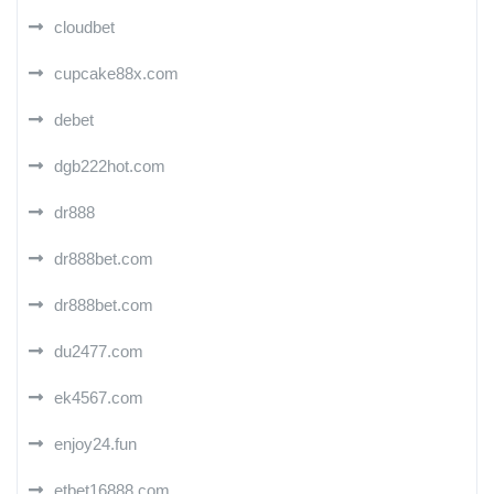
cloudbet
cupcake88x.com
debet
dgb222hot.com
dr888
dr888bet.com
dr888bet.com
du2477.com
ek4567.com
enjoy24.fun
etbet16888.com