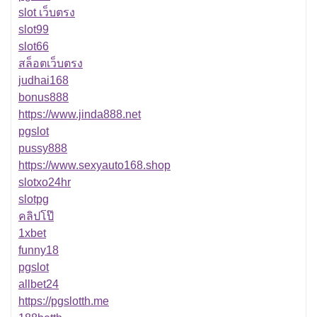
slot เว็บตรง
slot99
slot66
สล็อตเว็บตรง
judhai168
bonus888
https://www.jinda888.net
pgslot
pussy888
https://www.sexyauto168.shop
slotxo24hr
slotpg
คลิปโป๊
1xbet
funny18
pgslot
allbet24
https://pgslotth.me