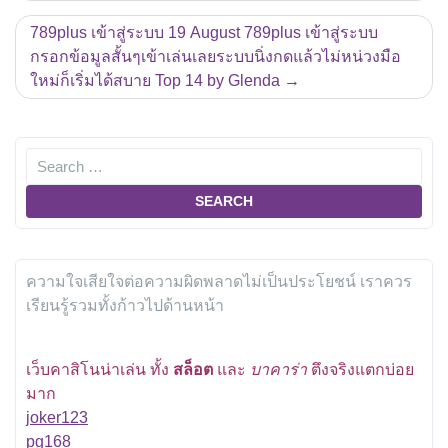
789plus เข้าสู่ระบบ 19 August 789plus เข้าสู่ระบบ
กรอกข้อมูลสั้นๆเข้าเล่นเลยระบบนิ่งกดแล้วไม่หน่วงมือ
ใหม่ก็เริ่มได้สบาย Top 14 by Glenda
ความใจเสียใจต่อความผิดพลาดไม่เป็นประโยชน์ เราควร
เรียนรู้รวมทั้งก้าวไปด้านหน้า
เว็บคาสิโนน่าเล่น ทั้ง
สล็อต
และ
บาคาร่า
ตึงจริงแตกบ่อย
มาก
joker123
pg168