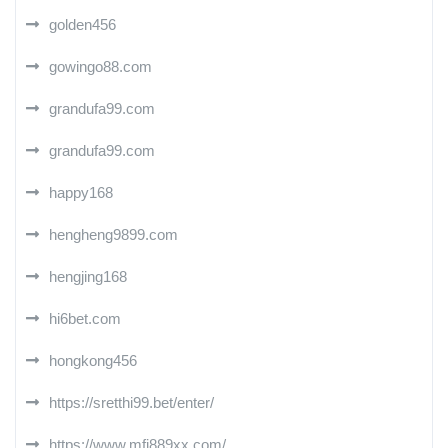
golden456
gowingo88.com
grandufa99.com
grandufa99.com
happy168
hengheng9899.com
hengjing168
hi6bet.com
hongkong456
https://sretthi99.bet/enter/
https://www.mfj889xx.com/