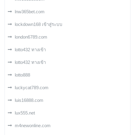
lnw365bet.com
lockdown168 เข้าสู่ระบบ
london6789.com
lotto432 ทางเข้า
lotto432 ทางเข้า
lotto888
luckycat789.com
luis16888.com
lux555.net
m4newonline.com