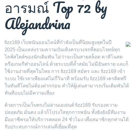
อารมณ์ Top 72 by
Alejandrina
fizz169 เว็บพนันออนไลน์ที่กำลังเป็นที่นิยมสูงสุดในปี
2025 เป็นแหล่งรวมความบันเทิงครบวงจรที่ตอบโจทย์ทุก
ไลฟ์สไตล์ของนักเดิมพัน ไม่ว่าจะเป็นสายสล็อต คาสิโนสด
หรือเกมกีฬาออนไลน์ ด้วยระบบที่ล้ำสมัย ไม่มีอันตราย และก็
ใช้งานง่ายที่สุดในไทย การ fizz169 สมัคร และ fizz169 เข้า
ระบบ ใช้เวลาเพียงแต่ไม่กี่วินาที พร้อมรับ fizz169 เครดิตฟรี
ในทันทีโดยไม่ต้องฝากก่อน ทำให้ผู้เล่นสามารถเริ่มเดิมพันได้
ทันทีแบบไม่มีความเสี่ยง
ด้วยการเป็นเว็บตรงไม่ผ่านเอเย่นต์ fizz169 รับรองความ
ปลอดภัย มั่นคง แล้วก็โปร่งใสทุกการพนัน ทั้งยังยังมีทีมงาน
มืออาชีพรอให้บริการตลอด 24 ชั่วโมง เพื่อสมาชิกทุกท่านได้
รับประสบการณ์การเล่นที่เยี่ยมที่สุด