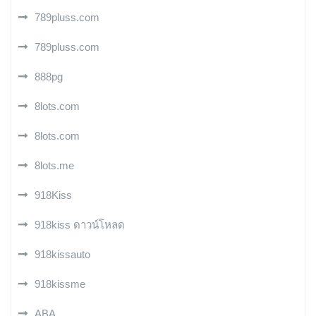
789pluss.com
789pluss.com
888pg
8lots.com
8lots.com
8lots.me
918Kiss
918kiss ดาวน์โหลด
918kissauto
918kissme
ABA