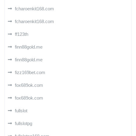
fcharoenkit168.com
fcharoenkit168.com
ff123th
finn88gold.me
finn88gold.me
fizz169bet.com
fox689ok.com
fox689ok.com
fullslot
fullslotpg