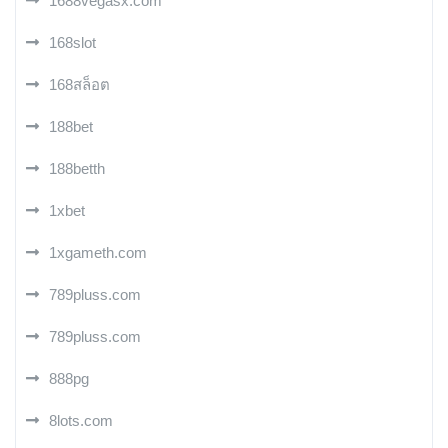
1688vegasx.com
168slot
168สล็อต
188bet
188betth
1xbet
1xgameth.com
789pluss.com
789pluss.com
888pg
8lots.com