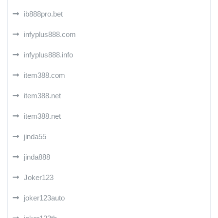
ib888pro.bet
infyplus888.com
infyplus888.info
item388.com
item388.net
item388.net
jinda55
jinda888
Joker123
joker123auto