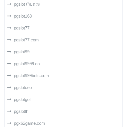
pgslot เว็บตรง
pgslot168
pgslot77
pgslot77.com
pgslot99
pgslot9999.co
pgslot999bets.com
pgslotceo
pgslotgolf
pgslotth
pgx62game.com