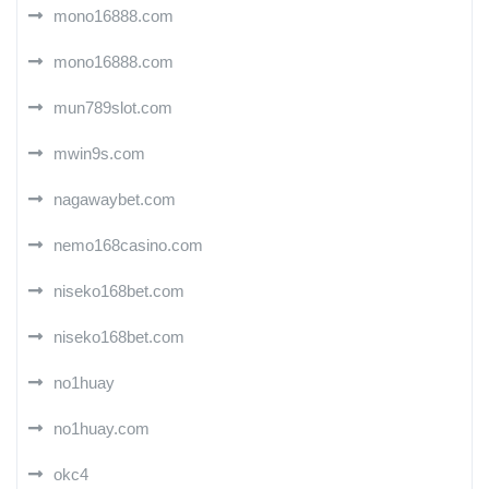
mono16888.com
mono16888.com
mun789slot.com
mwin9s.com
nagawaybet.com
nemo168casino.com
niseko168bet.com
niseko168bet.com
no1huay
no1huay.com
okc4