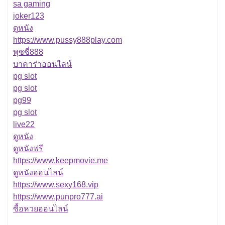
sa gaming
joker123
ดูหนัง
https://www.pussy888play.com
พุซซี่888
บาคาร่าออนไลน์
pg slot
pg slot
pg99
pg slot
live22
ดูหนัง
ดูหนังฟรี
https://www.keepmovie.me
ดูหนังออนไลน์
https://www.sexy168.vip
https://www.punpro777.ai
ซื้อหวยออนไลน์