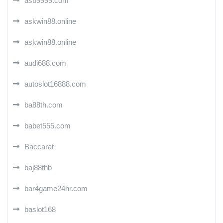
asb9999.com
askwin88.online
askwin88.online
audi688.com
autoslot16888.com
ba88th.com
babet555.com
Baccarat
baj88thb
bar4game24hr.com
baslot168