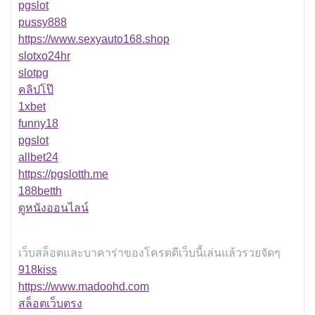
pgslot
pussy888
https://www.sexyauto168.shop
slotxo24hr
slotpg
คลิปโป๊
1xbet
funny18
pgslot
allbet24
https://pgslotth.me
188betth
ดูหนังออนไลน์
เว็บสล็อตและบาคาร่าของโครตดีเว็บนี้เล่นแล้วรวยจัดๆ
918kiss
https://www.madoohd.com
สล็อตเว็บตรง