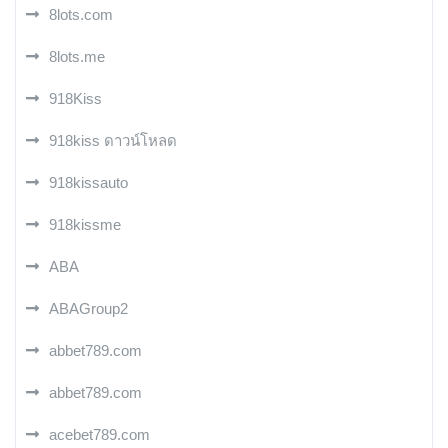
8lots.com
8lots.me
918Kiss
918kiss ดาวน์โหลด
918kissauto
918kissme
ABA
ABAGroup2
abbet789.com
abbet789.com
acebet789.com