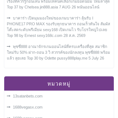
เรื่องที่ควรรู้ก่อนเล่น พร้อมเทคนิคเลือกเกมยอดนิยม ใหม่ล่าสุด
Top 37 by Chelsea jin888.asia 7 AUG 26 พนันออนไลน์
บาคาร่า เปิดมุมมองใหม่ของเกมบาคาร่า ลุ้นรับ I
PHONE17 PRO MAX รองรับทุกธนาคาร ถอนเร็วทันใจ สัมผัส
โต๊ะสดระดับพรีเมียม sexy168 เปิดเกมไว รับโปรใหญ่ไปเลย
Top 98 by Ernest sexy168c.com 28 ส.ค. 2569
พุซซี่888 อาณาจักรเกมออนไลน์ที่ครบเครื่องที่สุด สมาชิก
ใหม่รับ 50% ฝาก-ถอน 3 วิ สวรรค์ของนักลงทุน พุซซี่888 พร้อม
แล้ว ลุยเลย Top 30 by Odette pussy888play.me 5 July 26
หมวดหมู่
13satanbets.com
1688vegasx.com