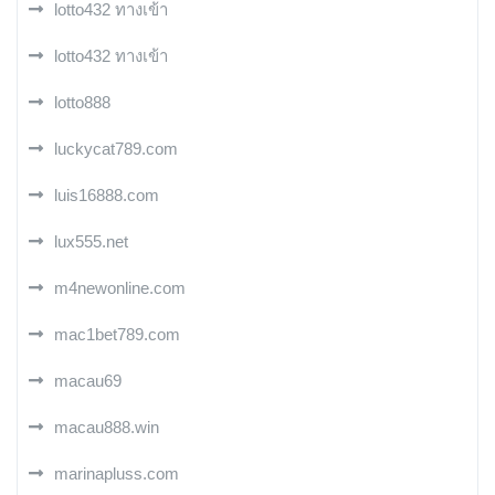
lotto432 ทางเข้า
lotto432 ทางเข้า
lotto888
luckycat789.com
luis16888.com
lux555.net
m4newonline.com
mac1bet789.com
macau69
macau888.win
marinapluss.com