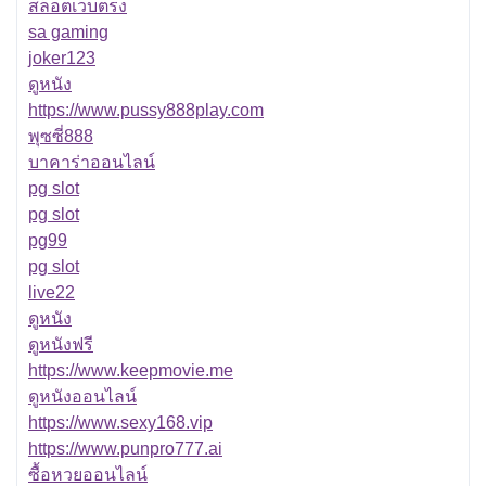
สล็อตเว็บตรง
sa gaming
joker123
ดูหนัง
https://www.pussy888play.com
พุซซี่888
บาคาร่าออนไลน์
pg slot
pg slot
pg99
pg slot
live22
ดูหนัง
ดูหนังฟรี
https://www.keepmovie.me
ดูหนังออนไลน์
https://www.sexy168.vip
https://www.punpro777.ai
ซื้อหวยออนไลน์