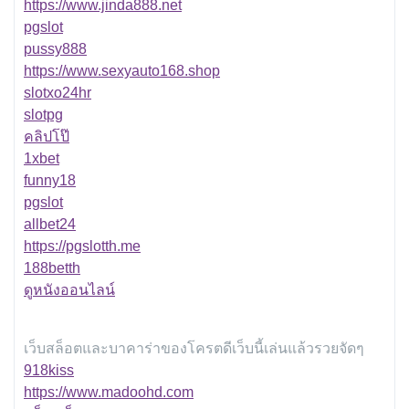
https://www.jinda888.net
pgslot
pussy888
https://www.sexyauto168.shop
slotxo24hr
slotpg
คลิปโป๊
1xbet
funny18
pgslot
allbet24
https://pgslotth.me
188betth
ดูหนังออนไลน์
เว็บสล็อตและบาคาร่าของโครตดีเว็บนี้เล่นแล้วรวยจัดๆ
918kiss
https://www.madoohd.com