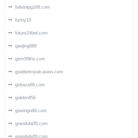
fullslotpg168.com
funny18
future24bet.com
gaojing888
gem99ths.com
goatbetroyalcasino.com
gobaza88.com
golden456
gowingo88.com
grandufa99.com
grandufa99.com