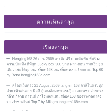
ความเห็นล่าสุด
เรื่องล่าสุด
Hengjing168 26 ก.ค. 2569 เครดิตฟรี เกมเดิมพัน ที่สร้าง
ความบันเทิง ดีที่สุด Lucky box 300 บาท ฝาก-ถอน รวดเร็ว ยูส
เดียว เล่นได้ทุกเกม สล็อต168 เกมสล็อตหลายร้อยแบบ Top 60
by Rena hengjing168d.com
สล็อตเว็บตรง 21 August 2569 tangtem168 คาสิโนครบทุก
ค่าย เข้าเล่นง่าย ฟีลดี ลุ้นกงล้อมหาเศรษฐี สะสมเพชร จ่ายตรง
กี่ล้านก็จ่าย การันตี กำไรหลักแสน สล็อต168 ของรางวัลกำลัง
รอ เจ้าของใหม่ Top 7 by Milagro tangtem168e.com