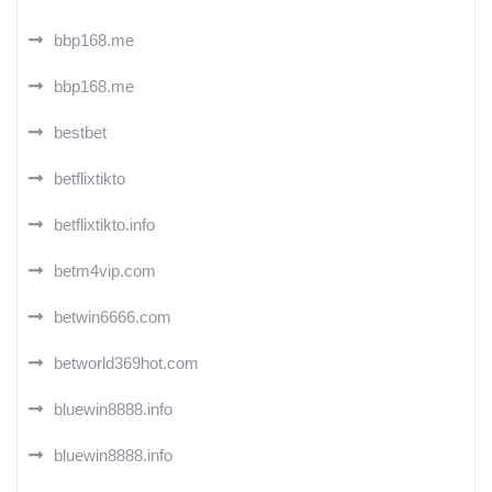
bbp168.me
bbp168.me
bestbet
betflixtikto
betflixtikto.info
betm4vip.com
betwin6666.com
betworld369hot.com
bluewin8888.info
bluewin8888.info