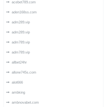
acebet789.com
aden168ss.com
adm289.vip
adm289.vip
adm789.vip
adm789.vip
allbet24hr
allone745s.com
alot666
ambking
ambnovabet.com