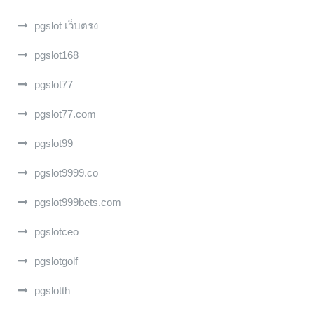
pgslot เว็บตรง
pgslot168
pgslot77
pgslot77.com
pgslot99
pgslot9999.co
pgslot999bets.com
pgslotceo
pgslotgolf
pgslotth