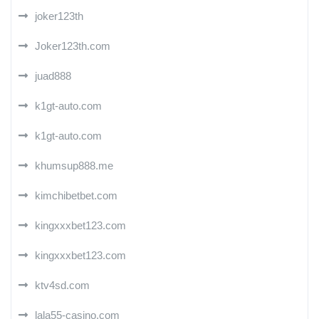
joker123th
Joker123th.com
juad888
k1gt-auto.com
k1gt-auto.com
khumsup888.me
kimchibetbet.com
kingxxxbet123.com
kingxxxbet123.com
ktv4sd.com
lala55-casino.com