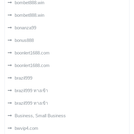
bombet888.win
bombet888.win
bonanza99
bonus888
boonlert1688.com
boonlert1688.com
brazil999
brazil999 ทางเข้า
brazil999 ทางเข้า
Business, Small Business
bwvip4.com