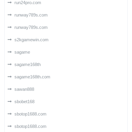
run24pro.com
runway789s.com
runway789s.com
s2kgamewin.com
sagame
sagame168th
sagame168th.com
sawan888
sbobet168
sbotop1688.com
sbotop1688.com