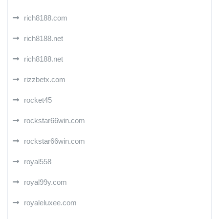
rich8188.com
rich8188.net
rich8188.net
rizzbetx.com
rocket45
rockstar66win.com
rockstar66win.com
royal558
royal99y.com
royaleluxee.com