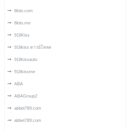
8lots.com
8lots.me
918Kiss
918kiss ดาวน์โหลด
918kissauto
918kissme
ABA
ABAGroup2
abbet789.com
abbet789.com