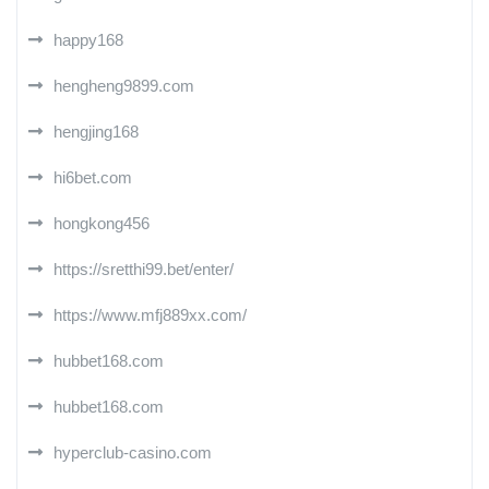
happy168
hengheng9899.com
hengjing168
hi6bet.com
hongkong456
https://sretthi99.bet/enter/
https://www.mfj889xx.com/
hubbet168.com
hubbet168.com
hyperclub-casino.com