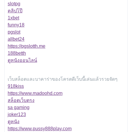
slotpg
คลิปโป๊
1xbet
funny18
pgslot
allbet24
https://pgslotth.me
188betth
ดูหนังออนไลน์
เว็บสล็อตและบาคาร่าของโครตดีเว็บนี้เล่นแล้วรวยจัดๆ
918kiss
https://www.madoohd.com
สล็อตเว็บตรง
sa gaming
joker123
ดูหนัง
https://www.pussy888play.com