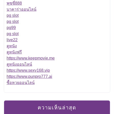
พุซซี่888
บาคาร่าออนไลน์
pg slot
pg slot
pg99
pg slot
live22
ดูหนัง
ดูหนังฟรี
https://www.keepmovie.me
ดูหนังออนไลน์
https://www.sexy168.vip
https://www.punpro777.ai
ซื้อหวยออนไลน์
ความเห็นล่าสุด