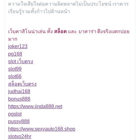
ความใจเสียใจต่อความผิดพลาดไม่เป็นประโยชน์ เราควร
เรียนรู้รวมทั้งก้าวไปด้านหน้า
เว็บคาสิโนน่าเล่น ทั้ง
สล็อต
และ
บาคาร่า
ตึงจริงแตกบ่อย
มาก
joker123
pg168
slot เว็บตรง
slot99
slot66
สล็อตเว็บตรง
judhai168
bonus888
https://www.jinda888.net
pgslot
pussy888
https://www.sexyauto168.shop
slotxo24hr