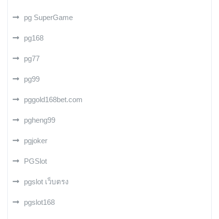
pg SuperGame
pg168
pg77
pg99
pggold168bet.com
pgheng99
pgjoker
PGSlot
pgslot เว็บตรง
pgslot168