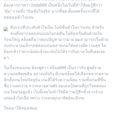
ต้องสารภาพว่า jinda888 เป็นหนึ่งในเว็บที่ทำให้ผมรู้สึกว่า
“คุ้ม” รวมทั้ง “บันเทิงใจจริง” มากที่สุด ตั้งแต่ครั้งแรกที่ได้
ทดลองเข้าไปเล่น
สิ่งแรกที่ประทับหัวใจเป็น ไม่มีขั้นต่ำในการเล่น สำหรับ
คนที่อยากลองเล่นแบบไม่กดดัน ไม่ต้องเริ่มต้นด้วยเงิน
ก้อนใหญ่ สล็อตถือว่าตอบปัญหามากมาย ผมสามารถเริ่มด้วย
งบประมาณเล็กๆทดสอบเกมหลายเกมได้อย่างมีความสุข ไม่
ต้องกลัวว่าฝากน้อยแล้วจะเล่นไม่ได้ราวกับบางเว็บที่เคยเจอ
มา
ในเรื่องของเกม ต้องพูดว่า สล็อต888 เป็นราวกับ ศูนย์รวม
ความเพลิดเพลิน อย่างแท้จริง มีเกมสล็อตให้เลือกหลากหลาย
อีกทั้งเกมใหม่ปัจจุบัน เกมที่ได้รับความนิยม รวมทั้งเกมที่ขึ้น
ชื่อว่าแตกง่าย จากหลายค่ายดัง ผมเองเป็นคนที่ถูกใจทดลอง
เกมใหม่ๆอยู่แล้ว เว็บนี้เลยไม่ทำให้มีความรู้สึกซ้ำจากจำเจ
เล่นแล้วไม่เบื่อ เพราะว่าแทบทุกอาทิตย์จะมีเกม
ใหม่มาให้ลองเสมอ