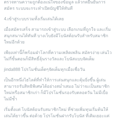
ตรวจทานความถูกต้องแน่ใจของข้อมูล แล้วกดยืนยันการ
สมัคร ระบบจะกระทำเปิดบัญชีให้ทันที
4.เข้าสู่ระบบรวมทั้งเริ่มเล่นได้เลย
เมื่อสมัครเสร็จ สามารถเข้าสู่ระบบ เลือกเกมที่ถูกใจ และเริ่ม
สนุกสนานได้ทันที บางเว็บยังมีโบนัสต้อนรับสำหรับสมาชิก
ใหม่อีกด้วย
เพียงเท่านี้ก็พร้อมฝ่าโลกที่ความเพลิดเพลิน สมัครง่าย เล่นไว
ไม่กี่ขั้นตอนก็มีสิทธิ์ลุ้นรางวัลและโบนัสแบบจัดเต็ม
jinda888 โปรโมชั่นเด็ดๆจัดเต็มทุกเมื่อเชื่อวัน
เป็นอีกหนึ่งไฮไลต์ที่ทำให้การเล่นสนุกและคุ้มยิ่งขึ้น ผู้เล่น
สามารถรับสิทธิพิเศษได้อย่างสม่ำเสมอ ไม่ว่าจะเป็นสมาชิก
ใหม่หรือสมาชิกเก่า ก็มีโปรโมชั่นรองรับตลอดวัน ไม่มีเบื่อ
ไม่มีซ้ำ
เริ่มตั้งแต่ โบนัสต้อนรับสมาชิกใหม่ ที่ช่วยเพิ่มทุนเริ่มต้นให้
เล่นได้ยาวขึ้น ต่อด้วย โปรโมชั่นฝากรับโบนัส ที่เติมเยอะแค่