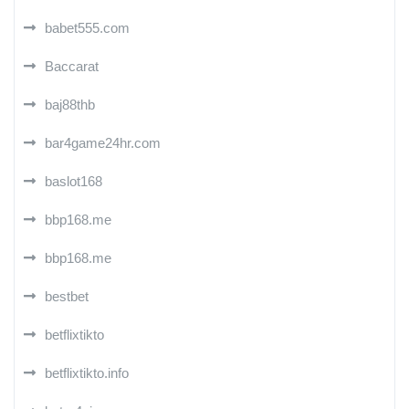
babet555.com
Baccarat
baj88thb
bar4game24hr.com
baslot168
bbp168.me
bbp168.me
bestbet
betflixtikto
betflixtikto.info