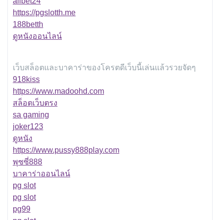
allbet24
https://pgslotth.me
188betth
ดูหนังออนไลน์
เว็บสล็อตและบาคาร่าของโครตดีเว็บนี้เล่นแล้วรวยจัดๆ
918kiss
https://www.madoohd.com
สล็อตเว็บตรง
sa gaming
joker123
ดูหนัง
https://www.pussy888play.com
พุซซี่888
บาคาร่าออนไลน์
pg slot
pg slot
pg99