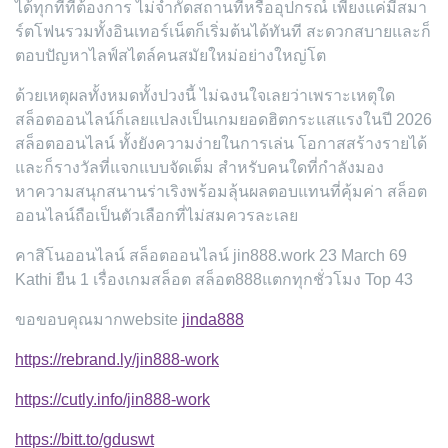
ได้ทุกที่ที่ต้องการ ไม่จำกัดสถานที่หรืออุปกรณ์ เพียงแค่มีสมา
ร์ตโฟนรวมทั้งอินเทอร์เน็ตก็เริ่มต้นได้ทันที สะดวกสบายและก็
ตอบปัญหาไลฟ์สไตล์คนสมัยใหม่อย่างใหญ่โต
ด้วยเหตุผลทั้งหมดทั้งปวงนี้ ไม่ฉงนใจเลยว่าเพราะเหตุใด
สล็อตออนไลน์ก็เลยแปลงเป็นเกมยอดฮิตกระแสแรงในปี 2026
สล็อตออนไลน์ ทั้งยังความง่ายในการเล่น โอกาสสร้างรายได้
และก็รางวัลที่แจกแบบจัดเต็ม สำหรับคนใดที่กำลังมอง
หาความสนุกสนานร่าเริงพร้อมลุ้นผลตอบแทนที่คุ้มค่า สล็อต
ออนไลน์ถือเป็นตัวเลือกที่ไม่สมควรละเลย
คาสิโนออนไลน์ สล็อตออนไลน์ jin888.work 23 March 69
Kathi ยืน 1 เรื่องเกมสล็อต สล็อต888แตกทุกชั่วโมง Top 43
ขอขอบคุณมากwebsite
jinda888
https://rebrand.ly/jin888-work
https://cutly.info/jin888-work
https://bitt.to/gduswt