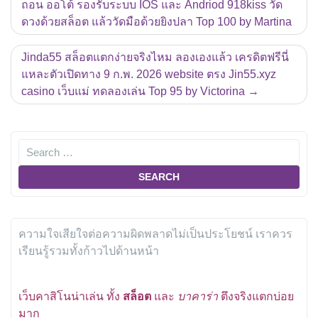
ถอน ออโต้ รองรับระบบ IOS และ Andriod 918kiss วัด
ดวงด้วยสล็อต แล้ววัดมือด้วยยิงปลา Top 100 by Martina
Jinda55 สล็อตแตกง่ายจริงไหม ลองเองแล้ว เครดิตฟรีนี่
แหละตัวเปิดทาง 9 ก.พ. 2026 website ตรง Jin55.xyz
casino เว็บแม่ ทดลองเล่น Top 95 by Victorina
ความใจเสียใจต่อความผิดพลาดไม่เป็นประโยชน์ เราควร
เรียนรู้รวมทั้งก้าวไปด้านหน้า
เว็บคาสิโนน่าเล่น ทั้ง
สล็อต
และ
บาคาร่า
ตึงจริงแตกบ่อย
มาก