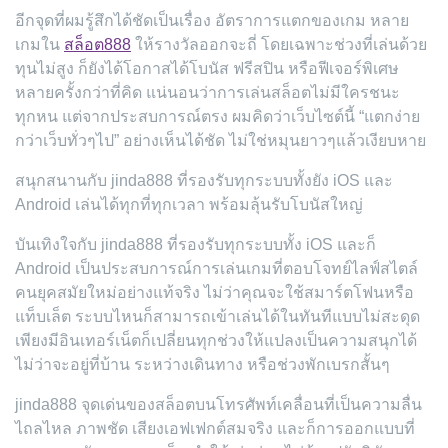
อีกจุดที่ผมรู้สึกได้ชัดเป็นเรื่อง อัตราการแตกของเกม หลาย
เกมใน
สล็อต888
ให้รางวัลออกจะถี่ โดยเฉพาะช่วงที่เล่นด้วย
ทุนไม่สูง ก็ยังได้โอกาสได้โบนัส ฟรีสปิน หรือฟีเจอร์พิเศษ
หลายครั้งกว่าที่คิด แน่นอนว่าการเล่นสล็อตไม่มีใครชนะ
ทุกหน แต่จากประสบการณ์ตรง ผมคิดว่าเว็บไซต์นี้ “แตกง่าย
กว่าเว็บทั่วๆไป” อย่างเห็นได้ชัด ไม่ใช่หมุนยาวๆแล้วเงียบหาย
สนุกสนานกับ jinda888 ที่รองรับทุกระบบทั้งยัง iOS และ
Android เล่นได้ทุกที่ทุกเวลา พร้อมลุ้นรับโบนัสใหญ่
บันเทิงใจกับ jinda888 ที่รองรับทุกระบบทั้ง iOS และก็
Android เป็นประสบการณ์การเล่นเกมที่ตอบโจทย์ไลฟ์สไตล์
คนยุคสมัยใหม่อย่างแท้จริง ไม่ว่าคุณจะใช้สมาร์ตโฟนหรือ
แท็บเล็ต ระบบไหนก็สามารถเข้าเล่นได้ในทันทีแบบไม่สะดุด
เพียงมีอินเทอร์เน็ตก็เปลี่ยนทุกช่วงให้แปลงเป็นความสนุกได้
ไม่ว่าจะอยู่ที่บ้าน ระหว่างเดินทาง หรือช่วงพักเบรกสั้นๆ
jinda888 จุดเด่นของสล็อตบนโทรศัพท์เคลื่อนที่เป็นความลื่น
ไถลไหล ภาพชัด เสียงเอฟเฟกต์สมจริง และก็การออกแบบที่