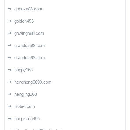
gobaza88.com
golden456
gowingo88.com
grandufa99.com
grandufa99.com
happy168
hengheng9899.com
hengjing168
hi6bet.com
hongkong456