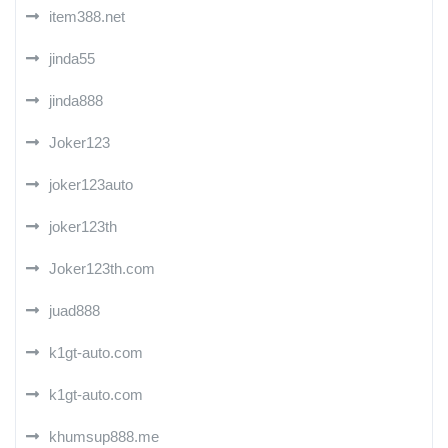
item388.net
jinda55
jinda888
Joker123
joker123auto
joker123th
Joker123th.com
juad888
k1gt-auto.com
k1gt-auto.com
khumsup888.me