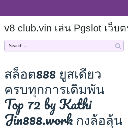
Skip
to
content
v8 club.vin เล่น Pgslot เว
สล็อต888 ยูสเดียว
ครบทุกการเดิมพัน
Top 72 by Kathi
Jin888.work กงล้อลุ้น