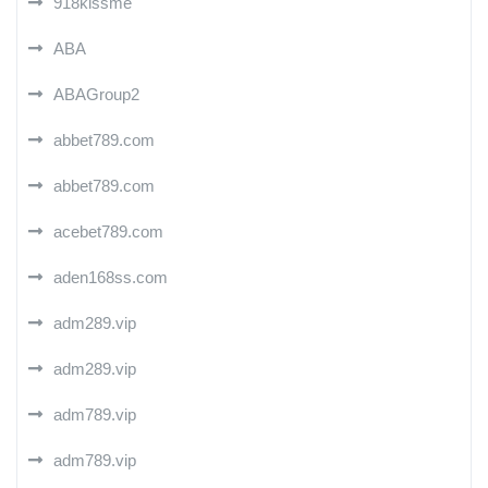
918kissme
ABA
ABAGroup2
abbet789.com
abbet789.com
acebet789.com
aden168ss.com
adm289.vip
adm289.vip
adm789.vip
adm789.vip