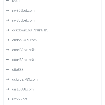
live22
lnw365bet.com
lnw365bet.com
lockdown168 เข้าสู่ระบบ
london6789.com
lotto432 ทางเข้า
lotto432 ทางเข้า
lotto888
luckycat789.com
luis16888.com
lux555.net