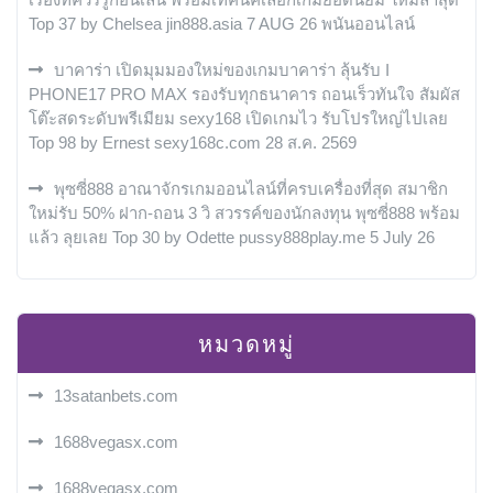
Top 37 by Chelsea jin888.asia 7 AUG 26 พนันออนไลน์
บาคาร่า เปิดมุมมองใหม่ของเกมบาคาร่า ลุ้นรับ I
PHONE17 PRO MAX รองรับทุกธนาคาร ถอนเร็วทันใจ สัมผัส
โต๊ะสดระดับพรีเมียม sexy168 เปิดเกมไว รับโปรใหญ่ไปเลย
Top 98 by Ernest sexy168c.com 28 ส.ค. 2569
พุซซี่888 อาณาจักรเกมออนไลน์ที่ครบเครื่องที่สุด สมาชิก
ใหม่รับ 50% ฝาก-ถอน 3 วิ สวรรค์ของนักลงทุน พุซซี่888 พร้อม
แล้ว ลุยเลย Top 30 by Odette pussy888play.me 5 July 26
หมวดหมู่
13satanbets.com
1688vegasx.com
1688vegasx.com