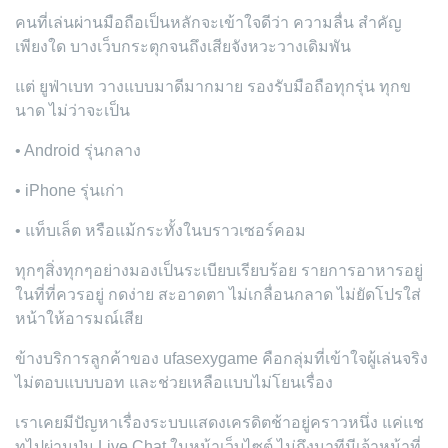
คนที่เล่นผ่านมือถือเป็นหลักจะเข้าใจดีว่า ความลื่น สำคัญ
เพียงใด บางเว็บกระตุกจนถึงเสียจังหวะวางเดิมพัน
แต่ ยูฟ่าเบท วางแบบมาดีมากมาย รองรับมือถือทุกรุ่น ทุกข
นาด ไม่ว่าจะเป็น
• Android รุ่นกลาง
• iPhone รุ่นเก่า
• แท็บเล็ต หรือแม้กระทั้งในบราวเซอร์คอม
ทุกๆสิ่งทุกๆอย่างมองเป็นระเบียบเรียบร้อย รายการอาหารอยู่
ในที่ที่ควรอยู่ กดง่าย สะอาดตา ไม่เกลื่อนกลาด ไม่ยัดโปรใส่
หน้าให้อารมณ์เสีย
ข้างบริการลูกค้าของ ufasexygame คือกลุ่มที่เข้าใจผู้เล่นจริง
ไม่ตอบแบบบอท และช่วยเหลือแบบไม่โยนเรื่อง
เราเคยมีปัญหาเรื่องระบบแสดงเครดิตช้าอยู่คราวหนึ่ง แค่แช
ทไปผ่านปุ่ม Live Chat ในหน้าเว็บไซต์ ไม่ถึงนาทีมีเจ้าหน้าที่