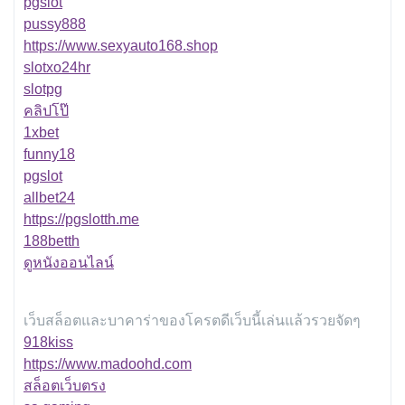
pgslot
pussy888
https://www.sexyauto168.shop
slotxo24hr
slotpg
คลิปโป๊
1xbet
funny18
pgslot
allbet24
https://pgslotth.me
188betth
ดูหนังออนไลน์
เว็บสล็อตและบาคาร่าของโครตดีเว็บนี้เล่นแล้วรวยจัดๆ
918kiss
https://www.madoohd.com
สล็อตเว็บตรง