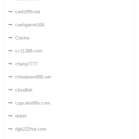
carlo999.net
cashgame168
Casino
cc11388.com
chang7777
chinatown888.win
cloudbet
cupcake88x.com
debet
dgb222hot.com