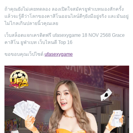
ถ้าคุณยังไม่เคยทดลอง ลองเปิดใจสมัครยูฟ่าเบทมองสักครั้ง
แล้วจะรู้ดีว่าโลกของคาสิโนออนไลน์ดีๆยังมีอยู่จริง และมันอยู่
ไม่ไกลเกินปลายนิ้วคุณเลย
เว็บสล็อตแจกเครดิตฟรี ufasexygame 18 NOV 2568 Grace
คาสิโน ยูฟ่าเบท เว็บไหนดี Top 16
ขอขอบคุณเว็ปไซต์
ufasexygame