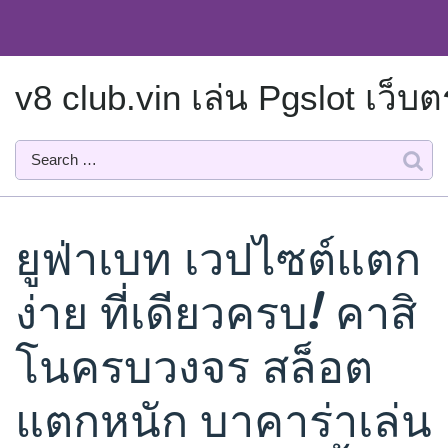
Skip
to
content
v8 club.vin เล่น Pgslot เว
ยูฟ่าเบท เวปไซต์แตก
ง่าย ที่เดียวครบ! คาสิ
โนครบวงจร สล็อต
แตกหนัก บาคาร่าเล่น