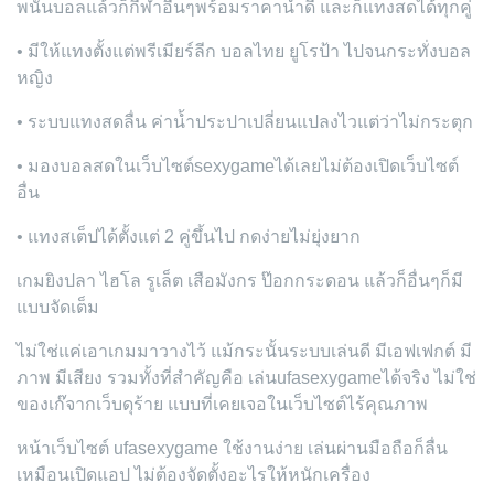
พนันบอลแล้วก็กีฬาอื่นๆพร้อมราคาน้ำดี และก็แทงสดได้ทุกคู่
• มีให้แทงตั้งแต่พรีเมียร์ลีก บอลไทย ยูโรป้า ไปจนกระทั่งบอล
หญิง
• ระบบแทงสดลื่น ค่าน้ำประปาเปลี่ยนแปลงไวแต่ว่าไม่กระตุก
• มองบอลสดในเว็บไซต์sexygameได้เลยไม่ต้องเปิดเว็บไซต์
อื่น
• แทงสเต็ปได้ตั้งแต่ 2 คู่ขึ้นไป กดง่ายไม่ยุ่งยาก
เกมยิงปลา ไฮโล รูเล็ต เสือมังกร ป๊อกกระดอน แล้วก็อื่นๆก็มี
แบบจัดเต็ม
ไม่ใช่แค่เอาเกมมาวางไว้ แม้กระนั้นระบบเล่นดี มีเอฟเฟกต์ มี
ภาพ มีเสียง รวมทั้งที่สำคัญคือ เล่นufasexygameได้จริง ไม่ใช่
ของเก๊จากเว็บดุร้าย แบบที่เคยเจอในเว็บไซต์ไร้คุณภาพ
หน้าเว็บไซต์ ufasexygame ใช้งานง่าย เล่นผ่านมือถือก็ลื่น
เหมือนเปิดแอป ไม่ต้องจัดตั้งอะไรให้หนักเครื่อง