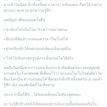
มาแล้วไม่น้อย อีกทั้งสล็อต บาคาร่า พนันบอล เรียกได้ว่าผ่าน
ทุกแนว ทุกค่าย ทุกความรู้สึก
แต่ปัญหาที่พบบ่อยครั้งคือ
• จะต้องโยกเงินไปมาระหว่างหมวดเกม
• มีเกมที่ต้องการเล่นแต่ว่าหาในเว็บมิได้
• ฝากเงินเข้าได้แต่ถอนจะต้องแจ้งแอดมิน
• โปรโมชั่นสวยหรูแม้กระนั้นถอนไม่ได้จริง
จนถึงวันหนึ่งพวกเรามองเห็นประชาสัมพันธ์ของ sexygame
จากเพจใน Facebook ที่เขียนไว้ว่า ครบจบในเว็บไซต์เดียว ไม่
ต้องโยกเงิน ฝากถอนออโต้ ดีลเลอร์เซ็กซี่ สล็อตครบ อ่านแล้ว
รู้สึก เอ้อ ลองสักนิดก็ไม่เสียหาย
และจากนั้นก็คือ…ได้ของแท้แบบไม่ต้องพูดเยอะ
ความรู้สึกข้างหลังได้ทดลองฝากเงินรวมทั้งเล่นเกมจริงใน