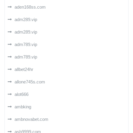
aden168ss.com
adm289.vip
adm289.vip
adm789.vip
adm789.vip
allbet24hr
allone745s.com
alot666
ambking
ambnovabet.com
asb9999.com