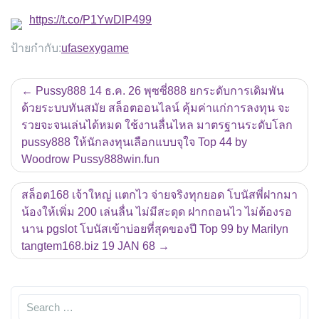
https://t.co/P1YwDlP499
ป้ายกำกับ:
ufasexygame
แนะแนว
Pussy888 14 ธ.ค. 26 พุซซี่888 ยกระดับการเดิมพัน
เรื่อง
ด้วยระบบทันสมัย สล็อตออนไลน์ คุ้มค่าแก่การลงทุน จะ
รวยจะจนเล่นได้หมด ใช้งานลื่นไหล มาตรฐานระดับโลก
pussy888 ให้นักลงทุนเลือกแบบจุใจ Top 44 by
Woodrow Pussy888win.fun
สล็อต168 เจ้าใหญ่ แตกไว จ่ายจริงทุกยอด โบนัสพี่ฝากมา
น้องให้เพิ่ม 200 เล่นลื่น ไม่มีสะดุด ฝากถอนไว ไม่ต้องรอ
นาน pgslot โบนัสเข้าบ่อยที่สุดของปี Top 99 by Marilyn
tangtem168.biz 19 JAN 68