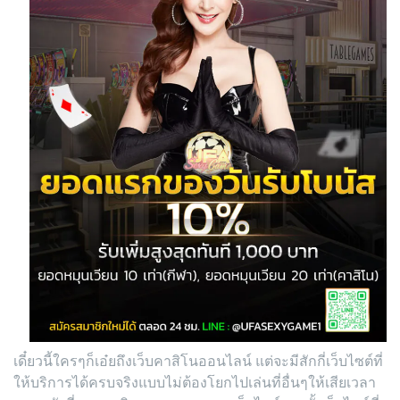
เดี๋ยวนี้ใครๆก็เอ๋ยถึงเว็บคาสิโนออนไลน์ แต่จะมีสักกี่เว็บไซต์ที่
ให้บริการได้ครบจริงแบบไม่ต้องโยกไปเล่นที่อื่นๆให้เสียเวลา