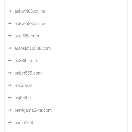
askwin88.online
askwin88.online
audi688.com
autoslot16888.com
ba88th.com
babet555.com
Baccarat
baj88thb
bar4game24hr.com
baslot168