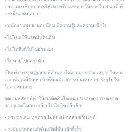
ตอบ และเช็กสถานะให้เลย พร้อมสะสางให้ภายใน 3 นาที ที่
ตรงนี้ขอชมเลยว่า
• พนักงานพูดจานอบน้อม มีความรู้และความเข้าใจ
• ไม่โยนให้แอดมินคนอื่น
• ไม่ให้ลิงก์ให้ไปอ่านเอง
• ไม่หายไปกลางคัน
เป็นบริการsexygameที่ลำพองใจมากมาย ด้วยเหตุว่าในช่วง
เวลาที่คุณมีปัญหา สิ่งที่คุณต้องการเป็นคนช่วยจริงๆไม่ใช่
ใจความลอยๆ
จุดเด่นหลักๆที่ทำให้เราตัดสินใจเล่น ufasexygame ตลอด
ยาวๆและไม่อยากย้ายไปเว็บไซต์อื่นอีก
• ครบทุกเกม ทุกค่าย ไม่ต้องเปิดหลายเว็บไซต์
• ระบบฝากถอนอัตโนมัติที่ลื่นแล้วก็เร็ว