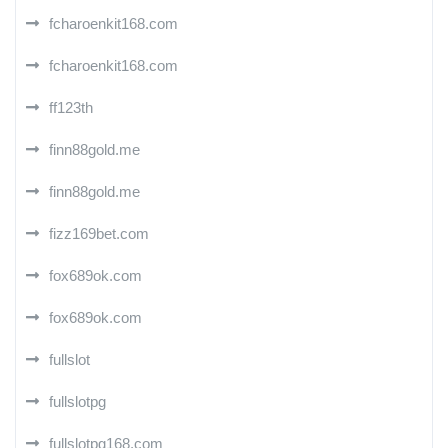
fcharoenkit168.com
fcharoenkit168.com
ff123th
finn88gold.me
finn88gold.me
fizz169bet.com
fox689ok.com
fox689ok.com
fullslot
fullslotpg
fullslotpg168.com