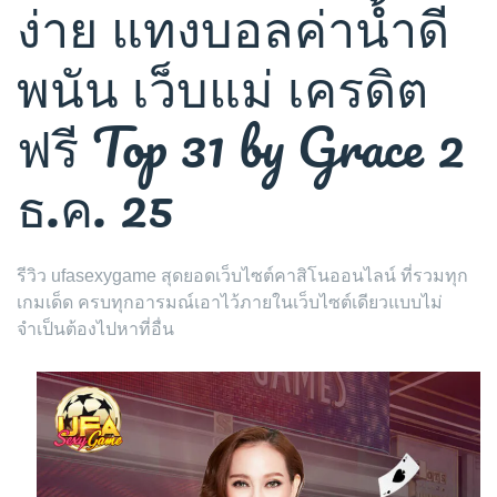
ง่าย แทงบอลค่าน้ำดี
พนัน เว็บแม่ เครดิต
ฟรี Top 31 by Grace 2
ธ.ค. 25
รีวิว ufasexygame สุดยอดเว็บไซต์คาสิโนออนไลน์ ที่รวมทุก
เกมเด็ด ครบทุกอารมณ์เอาไว้ภายในเว็บไซต์เดียวแบบไม่
จำเป็นต้องไปหาที่อื่น