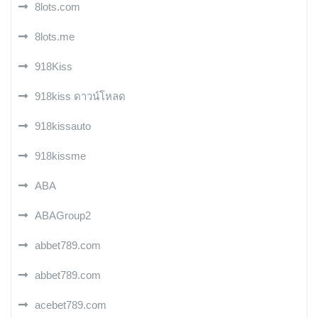
8lots.com
8lots.me
918Kiss
918kiss ดาวน์โหลด
918kissauto
918kissme
ABA
ABAGroup2
abbet789.com
abbet789.com
acebet789.com