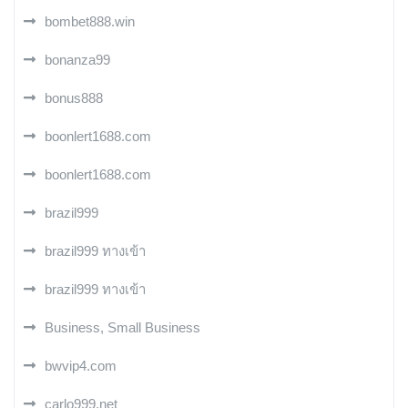
bombet888.win
bonanza99
bonus888
boonlert1688.com
boonlert1688.com
brazil999
brazil999 ทางเข้า
brazil999 ทางเข้า
Business, Small Business
bwvip4.com
carlo999.net