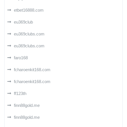
etbet16888.com
eu369club
eu369clubs.com
eu369clubs.com
faro168
fcharoenkit168.com
fcharoenkit168.com
ff123th
finn88gold.me
finn88gold.me