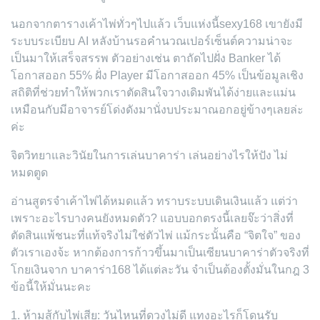
นอกจากตารางเค้าไพ่ทั่วๆไปแล้ว เว็บแห่งนี้sexy168 เขายังมี
ระบบระเบียบ AI หลังบ้านรอคำนวณเปอร์เซ็นต์ความน่าจะ
เป็นมาให้เสร็จสรรพ ตัวอย่างเช่น ตาถัดไปฝั่ง Banker ได้
โอกาสออก 55% ฝั่ง Player มีโอกาสออก 45% เป็นข้อมูลเชิง
สถิติที่ช่วยทำให้พวกเราตัดสินใจวางเดิมพันได้ง่ายและแม่น
เหมือนกับมีอาจารย์โด่งดังมานั่งบประมาณอกอยู่ข้างๆเลยล่ะ
ค่ะ
จิตวิทยาและวินัยในการเล่นบาคาร่า เล่นอย่างไรให้ปัง ไม่
หมดตูด
อ่านสูตรจำเค้าไพ่ได้หมดแล้ว ทราบระบบเดินเงินแล้ว แต่ว่า
เพราะอะไรบางคนยังหมดตัว? แอบบอกตรงนี้เลยจ๊ะว่าสิ่งที่
ตัดสินแพ้ชนะที่แท้จริงไม่ใช่ตัวไพ่ แม้กระนั้นคือ “จิตใจ” ของ
ตัวเราเองจ้ะ หากต้องการก้าวขึ้นมาเป็นเซียนบาคาร่าตัวจริงที่
โกยเงินจาก บาคาร่า168 ได้แต่ละวัน จำเป็นต้องตั้งมั่นในกฎ 3
ข้อนี้ให้มั่นนะคะ
1. ห้ามสู้กับไพ่เสีย: วันไหนที่ดวงไม่ดี แทงอะไรก็โดนรับ