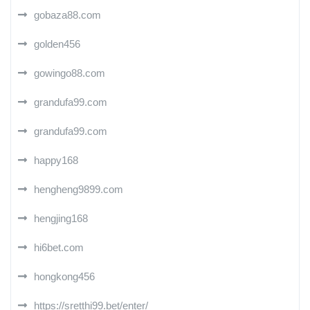
gobaza88.com
golden456
gowingo88.com
grandufa99.com
grandufa99.com
happy168
hengheng9899.com
hengjing168
hi6bet.com
hongkong456
https://sretthi99.bet/enter/