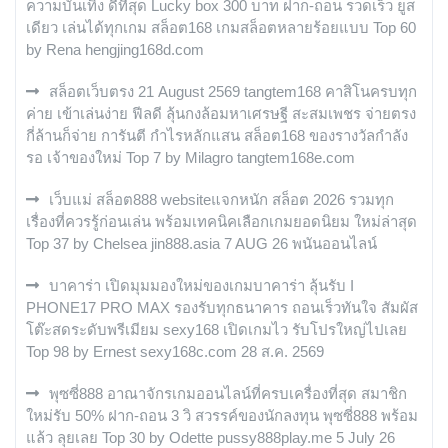
ความบันเทิง ดีที่สุด Lucky box 300 บาท ฝาก-ถอน รวดเร็ว ยูส
เดียว เล่นได้ทุกเกม สล็อต168 เกมสล็อตหลายร้อยแบบ Top 60
by Rena hengjing168d.com
สล็อตเว็บตรง 21 August 2569 tangtem168 คาสิโนครบทุก
ค่าย เข้าเล่นง่าย ฟีลดี ลุ้นกงล้อมหาเศรษฐี สะสมเพชร จ่ายตรง
กี่ล้านก็จ่าย การันตี กำไรหลักแสน สล็อต168 ของรางวัลกำลัง
รอ เจ้าของใหม่ Top 7 by Milagro tangtem168e.com
เว็บแม่ สล็อต888 websiteแจกหนัก สล็อต 2026 รวมทุก
เรื่องที่ควรรู้ก่อนเล่น พร้อมเทคนิคเลือกเกมยอดนิยม ใหม่ล่าสุด
Top 37 by Chelsea jin888.asia 7 AUG 26 พนันออนไลน์
บาคาร่า เปิดมุมมองใหม่ของเกมบาคาร่า ลุ้นรับ I
PHONE17 PRO MAX รองรับทุกธนาคาร ถอนเร็วทันใจ สัมผัส
โต๊ะสดระดับพรีเมียม sexy168 เปิดเกมไว รับโปรใหญ่ไปเลย
Top 98 by Ernest sexy168c.com 28 ส.ค. 2569
พุซซี่888 อาณาจักรเกมออนไลน์ที่ครบเครื่องที่สุด สมาชิก
ใหม่รับ 50% ฝาก-ถอน 3 วิ สวรรค์ของนักลงทุน พุซซี่888 พร้อม
แล้ว ลุยเลย Top 30 by Odette pussy888play.me 5 July 26