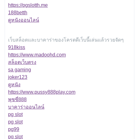
https://pgslotth.me
188betth
ดูหนังออนไลน์
เว็บสล็อตและบาคาร่าของโครตดีเว็บนี้เล่นแล้วรวยจัดๆ
918kiss
https://www.madoohd.com
สล็อตเว็บตรง
sa gaming
joker123
ดูหนัง
https://www.pussy888play.com
พุซซี่888
บาคาร่าออนไลน์
pg slot
pg slot
pg99
pg slot