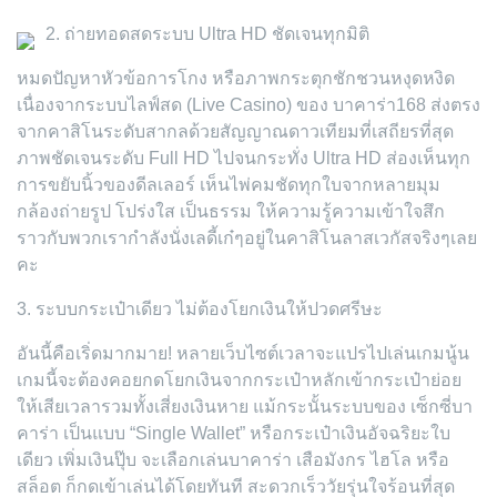
2. ถ่ายทอดสดระบบ Ultra HD ชัดเจนทุกมิติ
หมดปัญหาหัวข้อการโกง หรือภาพกระตุกชักชวนหงุดหงิด
เนื่องจากระบบไลฟ์สด (Live Casino) ของ บาคาร่า168 ส่งตรง
จากคาสิโนระดับสากลด้วยสัญญาณดาวเทียมที่เสถียรที่สุด
ภาพชัดเจนระดับ Full HD ไปจนกระทั่ง Ultra HD ส่องเห็นทุก
การขยับนิ้วของดีลเลอร์ เห็นไพ่คมชัดทุกใบจากหลายมุม
กล้องถ่ายรูป โปร่งใส เป็นธรรม ให้ความรู้ความเข้าใจสึก
ราวกับพวกเรากำลังนั่งเลดี้เก๋ๆอยู่ในคาสิโนลาสเวกัสจริงๆเลย
คะ
3. ระบบกระเป๋าเดียว ไม่ต้องโยกเงินให้ปวดศรีษะ
อันนี้คือเริ่ดมากมาย! หลายเว็บไซต์เวลาจะแปรไปเล่นเกมนู้น
เกมนี้จะต้องคอยกดโยกเงินจากกระเป๋าหลักเข้ากระเป๋าย่อย
ให้เสียเวลารวมทั้งเสี่ยงเงินหาย แม้กระนั้นระบบของ เซ็กซี่บา
คาร่า เป็นแบบ “Single Wallet” หรือกระเป๋าเงินอัจฉริยะใบ
เดียว เพิ่มเงินปุ๊บ จะเลือกเล่นบาคาร่า เสือมังกร ไฮโล หรือ
สล็อต ก็กดเข้าเล่นได้โดยทันที สะดวกเร็ววัยรุ่นใจร้อนที่สุด