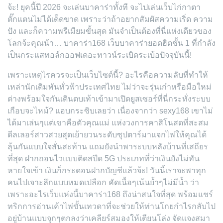
จ้ะ! ยุคนี้ปี 2026 จะเล่นบาคาร่าทั้งที จะไปเล่นเว็บไก่กาตา
ตั๊กแตนไม่ได้เด็ดขาด เพราะว่าถ้าอยากสัมผัสความเริ่ด ความ
ปัง และก็ความพรีเมียมขั้นสุด มันจำเป็นต้องที่นี่แห่งเดียวของ
โลกจ้ะคุณน้า… บาคาร่า168 เว็บบาคาร่ายอดฮิตชั้น 1 ที่กำลัง
เป็นกระแสทอล์กออฟเดอะทาวน์ระเบิดระเบ้อปัจจุบันนี้!
เพราะเหตุไรควรจะเป็นเว็บไซต์นี้? อะไรคือความลับที่ทำให้
เหล่านักเดิมพันทั่วฟ้าประเทศไทย ไม่ว่าจะรุ่นเก๋าหรือมือใหม่
ต่างพร้อมใจกันเดินตบเท้าเข้ามาเปิดยูสเซอร์ที่นี่กระทั่งระบบ
เกือบจะไหม้? แอบกระซิบเลยว่า เนื่องจากว่า sexy168 เขาไม่
ได้มาเล่นๆแต่เขาคือตัวคุณแม่ แห่งวงการคาสิโนสดที่สะสม
ดีลเลอร์สาวสวยสุดเย้ายวนระดับซุปตาร์มาแจกไพ่ให้คุณได้
ลุ้นกันแบบใจสั่นสะท้าน แถมยังนำพาระบบหลังบ้านที่เสถียร
ที่สุด ฝากถอนไวแบบติดสปีด 5G ประเภทที่ว่าเงินยังไม่ทัน
หายใจเข้า เงินก็กระดอนฝากบัญชีแล้วจ้ะ! วันนี้เราจะพาทุก
คนไปเจาะลึกแบบหมดเปลือก คัดเนื้อๆเน้นย้ำๆไม่มีน้ำ ว่า
เพราะอะไรเว็บแห่งนี้บาคาร่า168 ถึงน่าสนใจที่สุด พร้อมแชร์
ทริกการอ่านเค้าไพ่ขั้นเทวดาที่จะช่วยให้ท่านโกยกำไรกลับไป
อยู่บ้านแบบจุกๆตกลงว่าเคลียร์สมองให้เตียนโล่ง จัดแจงสมา