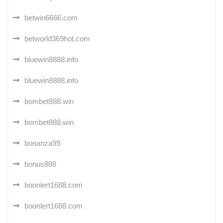
betwin6666.com
betworld369hot.com
bluewin8888.info
bluewin8888.info
bombet888.win
bombet888.win
bonanza99
bonus888
boonlert1688.com
boonlert1688.com