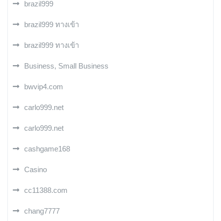
brazil999
brazil999 ทางเข้า
brazil999 ทางเข้า
Business, Small Business
bwvip4.com
carlo999.net
carlo999.net
cashgame168
Casino
cc11388.com
chang7777