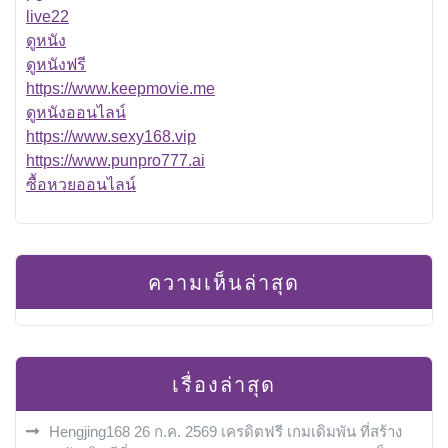
live22
ดูหนัง
ดูหนังฟรี
https://www.keepmovie.me
ดูหนังออนไลน์
https://www.sexy168.vip
https://www.punpro777.ai
ซื้อหวยออนไลน์
ความเห็นล่าสุด
เรื่องล่าสุด
Hengjing168 26 ก.ค. 2569 เครดิตฟรี เกมเดิมพัน ที่สร้าง