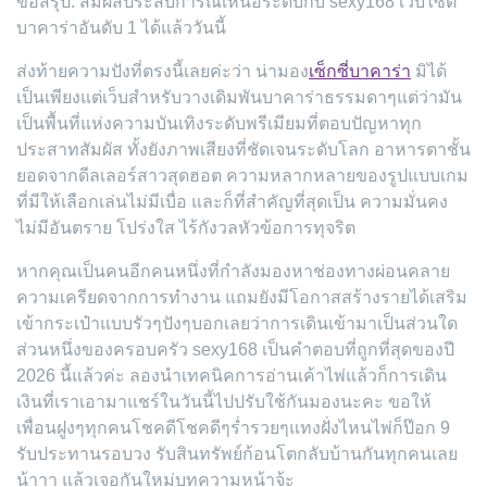
ข้อสรุป: สัมผัสประสบการณ์เหนือระดับกับ sexy168 เว็บไซต์
บาคาร่าอันดับ 1 ได้แล้ววันนี้
ส่งท้ายความปังที่ตรงนี้เลยค่ะว่า น่ามอง
เซ็กซี่บาคาร่า
มิได้
เป็นเพียงแต่เว็บสำหรับวางเดิมพันบาคาร่าธรรมดาๆแต่ว่ามัน
เป็นพื้นที่แห่งความบันเทิงระดับพรีเมียมที่ตอบปัญหาทุก
ประสาทสัมผัส ทั้งยังภาพเสียงที่ชัดเจนระดับโลก อาหารตาชั้น
ยอดจากดีลเลอร์สาวสุดฮอต ความหลากหลายของรูปแบบเกม
ที่มีให้เลือกเล่นไม่มีเบื่อ และก็ที่สำคัญที่สุดเป็น ความมั่นคง
ไม่มีอันตราย โปร่งใส ไร้กังวลหัวข้อการทุจริต
หากคุณเป็นคนอีกคนหนึ่งที่กำลังมองหาช่องทางผ่อนคลาย
ความเครียดจากการทำงาน แถมยังมีโอกาสสร้างรายได้เสริม
เข้ากระเป๋าแบบรัวๆปังๆบอกเลยว่าการเดินเข้ามาเป็นส่วนใด
ส่วนหนึ่งของครอบครัว sexy168 เป็นคำตอบที่ถูกที่สุดของปี
2026 นี้แล้วค่ะ ลองนำเทคนิคการอ่านเค้าไพ่แล้วก็การเดิน
เงินที่เราเอามาแชร์ในวันนี้ไปปรับใช้กันมองนะคะ ขอให้
เพื่อนฝูงๆทุกคนโชคดีโชคดีๆร่ำรวยๆแทงฝั่งไหนไพ่ก็ป๊อก 9
รับประทานรอบวง รับสินทรัพย์ก้อนโตกลับบ้านกันทุกคนเลย
น้าาา แล้วเจอกันใหม่บทความหน้าจ้ะ