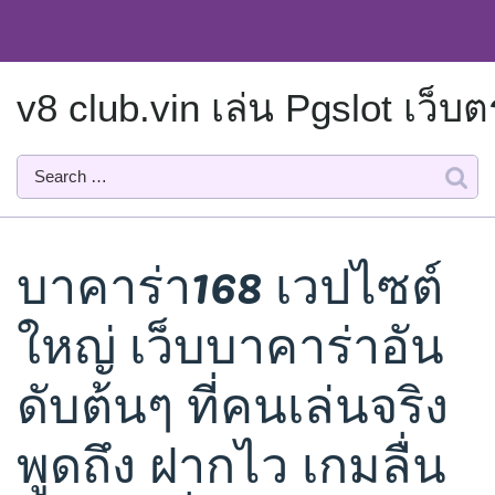
Skip
to
content
v8 club.vin เล่น Pgslot เว
บาคาร่า168 เวปไซต์
ใหญ่ เว็บบาคาร่าอัน
ดับต้นๆ ที่คนเล่นจริง
พูดถึง ฝากไว เกมลื่น